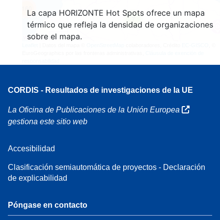
160
La capa HORIZONTE Hot Spots ofrece un mapa
7
térmico que refleja la densidad de organizaciones
sobre el mapa.
Leaflet
| Datos del mapa ©
OpenStreetMap
colaboradores, Crédito
EC-GISCO
, ©
EuroGeographics por las fronteras administrativas,
Cláusula de exención de
responsabilidad
CORDIS - Resultados de investigaciones de la UE
La Oficina de Publicaciones de la Unión Europea
gestiona este sitio web
Accesibilidad
Clasificación semiautomática de proyectos - Declaración
de explicabilidad
Póngase en contacto