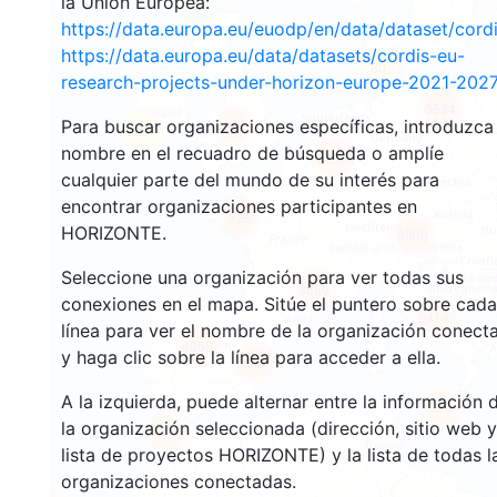
la Unión Europea:
6
https://data.europa.eu/euodp/en/data/dataset/cor
https://data.europa.eu/data/datasets/cordis-eu-
80
research-projects-under-horizon-europe-2021-2027
3534
Para buscar organizaciones específicas, introduzca
4895
20
nombre en el recuadro de búsqueda o amplíe
11675
cualquier parte del mundo de su interés para
encontrar organizaciones participantes en
526
HORIZONTE.
9006
Seleccione una organización para ver todas sus
3889
conexiones en el mapa. Sitúe el puntero sobre cada
2414
línea para ver el nombre de la organización conect
4959
y haga clic sobre la línea para acceder a ella.
844
A la izquierda, puede alternar entre la información 
339
la organización seleccionada (dirección, sitio web y
106
lista de proyectos HORIZONTE) y la lista de todas l
organizaciones conectadas.