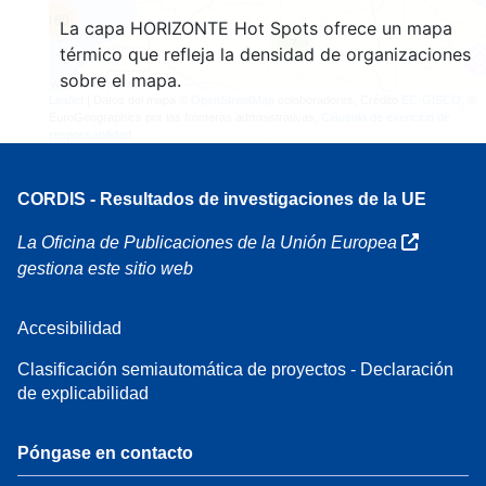
160
La capa HORIZONTE Hot Spots ofrece un mapa
7
térmico que refleja la densidad de organizaciones
sobre el mapa.
Leaflet
| Datos del mapa ©
OpenStreetMap
colaboradores, Crédito
EC-GISCO
, ©
EuroGeographics por las fronteras administrativas,
Cláusula de exención de
responsabilidad
CORDIS - Resultados de investigaciones de la UE
La Oficina de Publicaciones de la Unión Europea
gestiona este sitio web
Accesibilidad
Clasificación semiautomática de proyectos - Declaración
de explicabilidad
Póngase en contacto