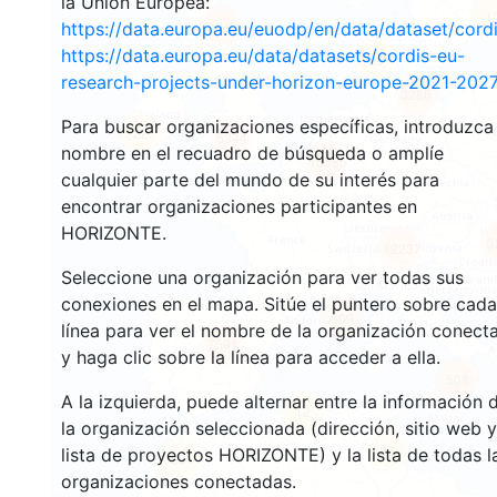
la Unión Europea:
1
https://data.europa.eu/euodp/en/data/dataset/cor
119
https://data.europa.eu/data/datasets/cordis-eu-
99
research-projects-under-horizon-europe-2021-2027
3286
Para buscar organizaciones específicas, introduzca
22
5344
nombre en el recuadro de búsqueda o amplíe
10585
cualquier parte del mundo de su interés para
encontrar organizaciones participantes en
HORIZONTE.
3
12237
Seleccione una organización para ver todas sus
conexiones en el mapa. Sitúe el puntero sobre cada
609
línea para ver el nombre de la organización conect
7591
y haga clic sobre la línea para acceder a ella.
508
A la izquierda, puede alternar entre la información 
12
la organización seleccionada (dirección, sitio web y
29
lista de proyectos HORIZONTE) y la lista de todas l
60
organizaciones conectadas.