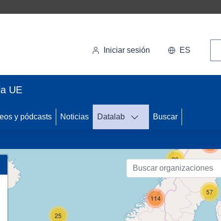
Bú
Iniciar sesión
ES
la UE
eos y pódcasts
Noticias
Datalab
Buscar
134
20
57
114
25