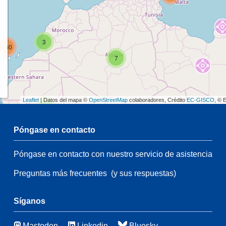
3
160
7
Leaflet
| Datos del mapa ©
OpenStreetMap
colaboradores, Crédito
EC-GISCO
, © 
2
Póngase en contacto
54
Póngase en contacto con nuestro servicio de asistencia
2
108
Preguntas más frecuentes
(y sus respuestas)
54
64
3
Síganos
48
Mastodon
Linkedin
Bluesky