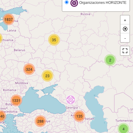
Organizaciones HORIZONTE
1837
+
-
35
2
324
23
1331
140
135
288
4