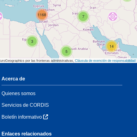
1168
7
3
14
5
EuroGeographics por las fronteras administrativas,
Cláusula de exención de responsabilidad
Acerca de
3
Quienes somos
54
Servicios de CORDIS
Boletín informativo
3
Enlaces relacionados