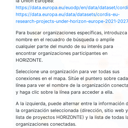
la Unión Europea:
1
118
https://data.europa.eu/euodp/en/data/dataset/cor
https://data.europa.eu/data/datasets/cordis-eu-
94
research-projects-under-horizon-europe-2021-2027
3282
Para buscar organizaciones específicas, introduzca
23
5313
nombre en el recuadro de búsqueda o amplíe
10613
cualquier parte del mundo de su interés para
encontrar organizaciones participantes en
HORIZONTE.
3
12257
Seleccione una organización para ver todas sus
conexiones en el mapa. Sitúe el puntero sobre cada
606
línea para ver el nombre de la organización conect
7595
y haga clic sobre la línea para acceder a ella.
503
A la izquierda, puede alternar entre la información 
11
la organización seleccionada (dirección, sitio web y
32
lista de proyectos HORIZONTE) y la lista de todas l
54
organizaciones conectadas.