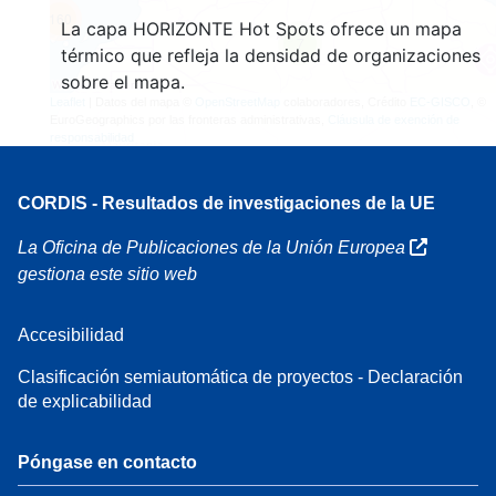
160
La capa HORIZONTE Hot Spots ofrece un mapa
7
térmico que refleja la densidad de organizaciones
sobre el mapa.
Leaflet
| Datos del mapa ©
OpenStreetMap
colaboradores, Crédito
EC-GISCO
, ©
EuroGeographics por las fronteras administrativas,
Cláusula de exención de
responsabilidad
CORDIS - Resultados de investigaciones de la UE
La Oficina de Publicaciones de la Unión Europea
gestiona este sitio web
Accesibilidad
Clasificación semiautomática de proyectos - Declaración
de explicabilidad
Póngase en contacto