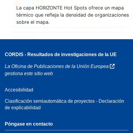
4
160
La capa HORIZONTE Hot Spots ofrece un mapa
7
térmico que refleja la densidad de organizaciones
sobre el mapa.
Leaflet
| Datos del mapa ©
OpenStreetMap
colaboradores, Crédito
EC-GISCO
, ©
EuroGeographics por las fronteras administrativas,
Cláusula de exención de
responsabilidad
CORDIS - Resultados de investigaciones de la UE
La Oficina de Publicaciones de la Unión Europea
gestiona este sitio web
Accesibilidad
Clasificación semiautomática de proyectos - Declaración
de explicabilidad
Póngase en contacto