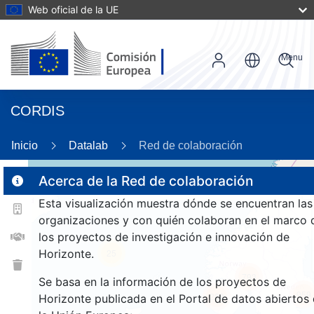
Web oficial de la UE
Menu
CORDIS
96
Inicio
Datalab
Red de colaboración
Acerca de la Red de colaboración
2
Esta visualización muestra dónde se encuentran las
2
organizaciones y con quién colaboran en el marco 
los proyectos de investigación e innovación de
Horizonte.
25
793
Se basa en la información de los proyectos de
959
288
Horizonte publicada en el Portal de datos abiertos