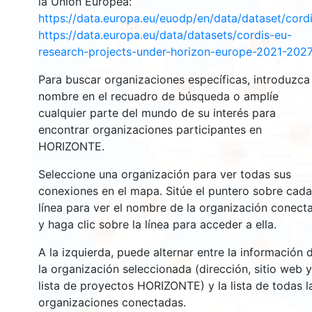
la Unión Europea:
https://data.europa.eu/euodp/en/data/dataset/cor
144
https://data.europa.eu/data/datasets/cordis-eu-
2584
research-projects-under-horizon-europe-2021-2027
Para buscar organizaciones específicas, introduzca
11886
2198
nombre en el recuadro de búsqueda o amplíe
cualquier parte del mundo de su interés para
encontrar organizaciones participantes en
4061
HORIZONTE.
13080
Seleccione una organización para ver todas sus
conexiones en el mapa. Sitúe el puntero sobre cada
6020
línea para ver el nombre de la organización conect
y haga clic sobre la línea para acceder a ella.
2180
A la izquierda, puede alternar entre la información 
410
18
la organización seleccionada (dirección, sitio web y
lista de proyectos HORIZONTE) y la lista de todas l
organizaciones conectadas.