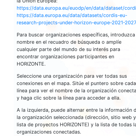
la Unión Europea:
2934
https://data.europa.eu/euodp/en/data/dataset/cor
https://data.europa.eu/data/datasets/cordis-eu-
research-projects-under-horizon-europe-2021-2027
1553
Para buscar organizaciones específicas, introduzca
nombre en el recuadro de búsqueda o amplíe
10066
cualquier parte del mundo de su interés para
12891
encontrar organizaciones participantes en
HORIZONTE.
6497
1355
Seleccione una organización para ver todas sus
conexiones en el mapa. Sitúe el puntero sobre cada
línea para ver el nombre de la organización conect
7785
y haga clic sobre la línea para acceder a ella.
829
A la izquierda, puede alternar entre la información 
13
la organización seleccionada (dirección, sitio web y
lista de proyectos HORIZONTE) y la lista de todas l
58
organizaciones conectadas.