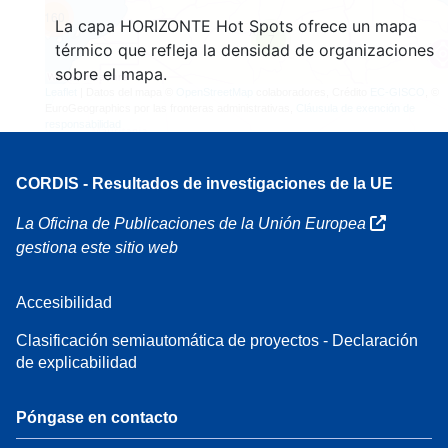
160
La capa HORIZONTE Hot Spots ofrece un mapa
7
térmico que refleja la densidad de organizaciones
sobre el mapa.
Leaflet
| Datos del mapa ©
OpenStreetMap
colaboradores, Crédito
EC-GISCO
, ©
EuroGeographics por las fronteras administrativas,
Cláusula de exención de
responsabilidad
CORDIS - Resultados de investigaciones de la UE
La Oficina de Publicaciones de la Unión Europea
gestiona este sitio web
Accesibilidad
Clasificación semiautomática de proyectos - Declaración
de explicabilidad
Póngase en contacto