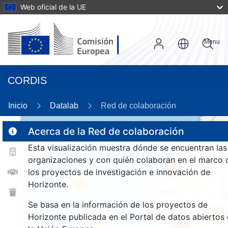
Web oficial de la UE
Menu
CORDIS
89
Inicio
Datalab
Red de colaboración
Acerca de la Red de colaboración
Esta visualización muestra dónde se encuentran las
2
organizaciones y con quién colaboran en el marco 
157
los proyectos de investigación e innovación de
Horizonte.
25
Se basa en la información de los proyectos de
219
922
Horizonte publicada en el Portal de datos abiertos
12
1341