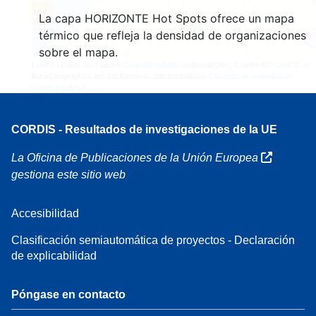
164
La capa HORIZONTE Hot Spots ofrece un mapa
7
térmico que refleja la densidad de organizaciones
sobre el mapa.
Leaflet
| Datos del mapa ©
OpenStreetMap
colaboradores, Crédito
EC-GISCO
, ©
EuroGeographics por las fronteras administrativas,
Cláusula de exención de
responsabilidad
CORDIS - Resultados de investigaciones de la UE
La Oficina de Publicaciones de la Unión Europea
gestiona este sitio web
Accesibilidad
Clasificación semiautomática de proyectos - Declaración
de explicabilidad
Póngase en contacto