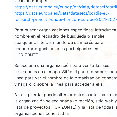
la Unión Europea:
https://data.europa.eu/euodp/en/data/dataset/cor
https://data.europa.eu/data/datasets/cordis-eu-
research-projects-under-horizon-europe-2021-2027
4829
Para buscar organizaciones específicas, introduzca
5494
6969
nombre en el recuadro de búsqueda o amplíe
cualquier parte del mundo de su interés para
encontrar organizaciones participantes en
541
8219
HORIZONTE.
8019
Seleccione una organización para ver todas sus
conexiones en el mapa. Sitúe el puntero sobre cada
línea para ver el nombre de la organización conect
1590
7557
y haga clic sobre la línea para acceder a ella.
A la izquierda, puede alternar entre la información 
18
la organización seleccionada (dirección, sitio web y
29
lista de proyectos HORIZONTE) y la lista de todas l
51
organizaciones conectadas.