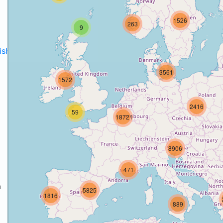
1526
263
9
disH2020projects
.
3561
1572
2416
59
18721
8906
471
a
5825
1816
889
a