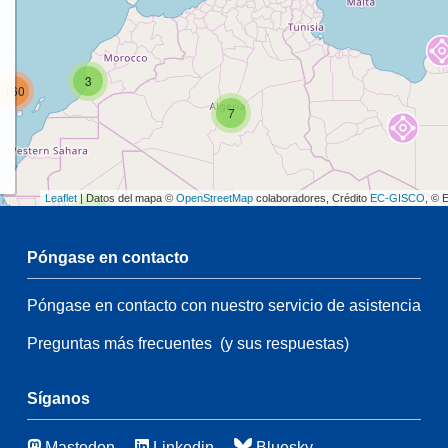
3
160
7
Leaflet
| Datos del mapa ©
OpenStreetMap
colaboradores, Crédito
EC-GISCO
, © 
2
Póngase en contacto
Póngase en contacto con nuestro servicio de asistencia
54
3
Preguntas más frecuentes
(y sus respuestas)
21
83
115
Síganos
Mastodon
Linkedin
Bluesky