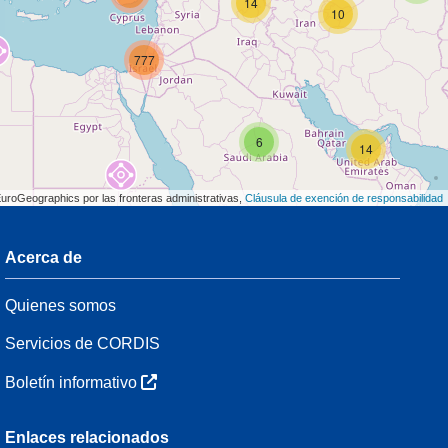
14
10
777
6
14
EuroGeographics por las fronteras administrativas,
Cláusula de exención de responsabilidad
Acerca de
3
Quienes somos
7
48
Servicios de CORDIS
Boletín informativo
3
Enlaces relacionados