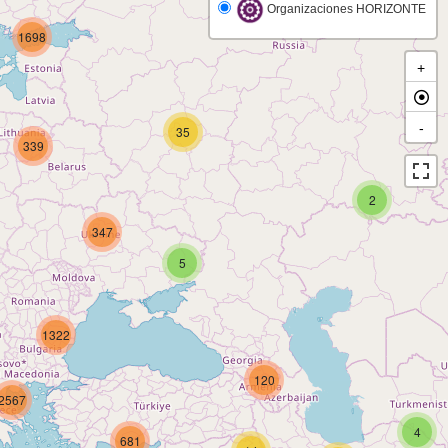
Organizaciones HORIZONTE
1698
+
-
35
339
2
347
5
1322
120
2567
4
681