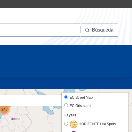
squeda
Búsqueda
10
EC Street Map
EC Gris claro
248
Layers
HORIZONTE Hot Spots