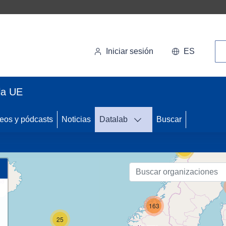
Bú
Iniciar sesión
ES
la UE
50
eos y pódcasts
Noticias
Datalab
Buscar
58
163
25