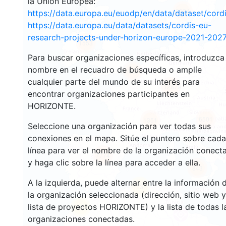
la Unión Europea:
2934
https://data.europa.eu/euodp/en/data/dataset/cor
https://data.europa.eu/data/datasets/cordis-eu-
research-projects-under-horizon-europe-2021-2027
1553
Para buscar organizaciones específicas, introduzca
nombre en el recuadro de búsqueda o amplíe
10070
cualquier parte del mundo de su interés para
12879
encontrar organizaciones participantes en
HORIZONTE.
6501
1351
Seleccione una organización para ver todas sus
conexiones en el mapa. Sitúe el puntero sobre cada
línea para ver el nombre de la organización conect
7774
y haga clic sobre la línea para acceder a ella.
843
A la izquierda, puede alternar entre la información 
13
la organización seleccionada (dirección, sitio web y
lista de proyectos HORIZONTE) y la lista de todas l
66
organizaciones conectadas.