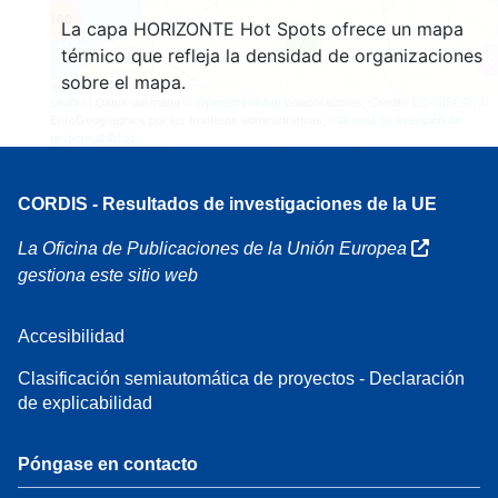
160
La capa HORIZONTE Hot Spots ofrece un mapa
7
térmico que refleja la densidad de organizaciones
sobre el mapa.
Leaflet
| Datos del mapa ©
OpenStreetMap
colaboradores, Crédito
EC-GISCO
, ©
EuroGeographics por las fronteras administrativas,
Cláusula de exención de
responsabilidad
CORDIS - Resultados de investigaciones de la UE
La Oficina de Publicaciones de la Unión Europea
gestiona este sitio web
Accesibilidad
Clasificación semiautomática de proyectos - Declaración
de explicabilidad
Póngase en contacto