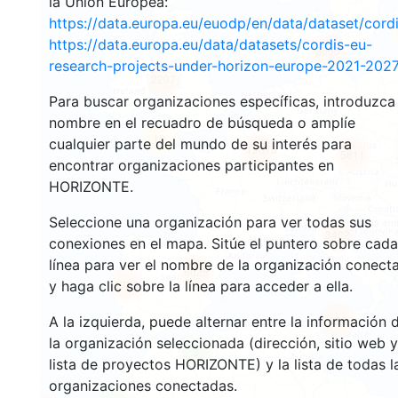
la Unión Europea:
https://data.europa.eu/euodp/en/data/dataset/cor
https://data.europa.eu/data/datasets/cordis-eu-
2665
research-projects-under-horizon-europe-2021-2027
2207
Para buscar organizaciones específicas, introduzca
nombre en el recuadro de búsqueda o amplíe
12
cualquier parte del mundo de su interés para
19375
5811
encontrar organizaciones participantes en
HORIZONTE.
Seleccione una organización para ver todas sus
3402
conexiones en el mapa. Sitúe el puntero sobre cada
línea para ver el nombre de la organización conect
6025
y haga clic sobre la línea para acceder a ella.
1758
A la izquierda, puede alternar entre la información 
481
la organización seleccionada (dirección, sitio web y
3
lista de proyectos HORIZONTE) y la lista de todas l
organizaciones conectadas.