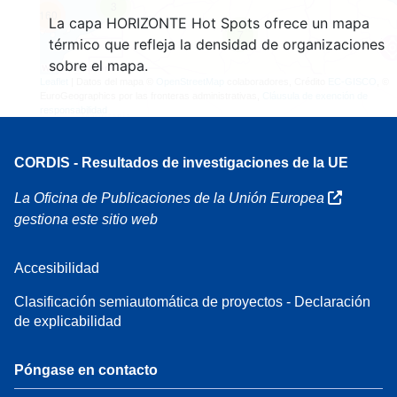
3
160
La capa HORIZONTE Hot Spots ofrece un mapa
7
térmico que refleja la densidad de organizaciones
sobre el mapa.
Leaflet
| Datos del mapa ©
OpenStreetMap
colaboradores, Crédito
EC-GISCO
, ©
EuroGeographics por las fronteras administrativas,
Cláusula de exención de
responsabilidad
CORDIS - Resultados de investigaciones de la UE
La Oficina de Publicaciones de la Unión Europea
gestiona este sitio web
Accesibilidad
Clasificación semiautomática de proyectos - Declaración
de explicabilidad
Póngase en contacto