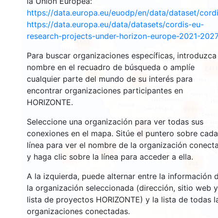
la Unión Europea:
https://data.europa.eu/euodp/en/data/dataset/cor
https://data.europa.eu/data/datasets/cordis-eu-
3547
research-projects-under-horizon-europe-2021-2027
1563
Para buscar organizaciones específicas, introduzca
nombre en el recuadro de búsqueda o amplíe
241
69
cualquier parte del mundo de su interés para
18702
encontrar organizaciones participantes en
HORIZONTE.
8931
Seleccione una organización para ver todas sus
477
conexiones en el mapa. Sitúe el puntero sobre cada
línea para ver el nombre de la organización conect
5816
1816
y haga clic sobre la línea para acceder a ella.
894
A la izquierda, puede alternar entre la información 
la organización seleccionada (dirección, sitio web y
lista de proyectos HORIZONTE) y la lista de todas l
organizaciones conectadas.