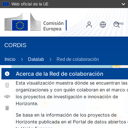
Web oficial de la UE
Menu
CORDIS
Inicio
Datalab
Red de colaboración
55
Acerca de la Red de colaboración
Esta visualización muestra dónde se encuentran las
2
organizaciones y con quién colaboran en el marco 
166
los proyectos de investigación e innovación de
Horizonte.
25
Se basa en la información de los proyectos de
1543
263
Horizonte publicada en el Portal de datos abiertos
9