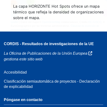
3
160
La capa HORIZONTE Hot Spots ofrece un mapa
7
térmico que refleja la densidad de organizaciones
sobre el mapa.
Leaflet
| Datos del mapa ©
OpenStreetMap
colaboradores, Crédito
EC-GISCO
, ©
EuroGeographics por las fronteras administrativas,
Cláusula de exención de
responsabilidad
CORDIS - Resultados de investigaciones de la UE
La Oficina de Publicaciones de la Unión Europea
gestiona este sitio web
Accesibilidad
Clasificación semiautomática de proyectos - Declaración
de explicabilidad
Póngase en contacto