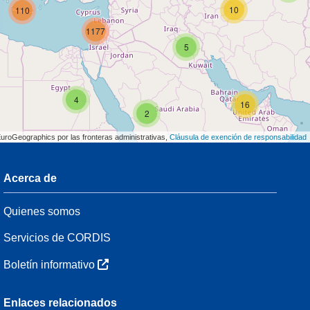
10
110
1177
5
4
16
2
EuroGeographics por las fronteras administrativas,
Cláusula de exención de responsabilidad
Acerca de
3
Quienes somos
7
48
Servicios de CORDIS
Boletín informativo
3
Enlaces relacionados