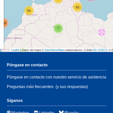
32
54
160
7
Leaflet
| Datos del mapa ©
OpenStreetMap
colaboradores, Crédito
EC-GISCO
, © 
2
Póngase en contacto
68
Póngase en contacto con nuestro servicio de asistencia
2
Preguntas más frecuentes
(y sus respuestas)
130
89
7
Síganos
43
6
Mastodon
Linkedin
Bluesky