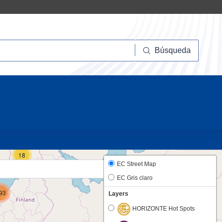
squeda
Búsqueda
10
18
EC Street Map
EC Gris claro
93
Layers
HORIZONTE Hot Spots