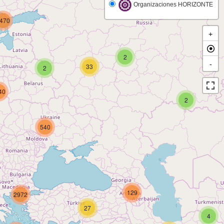
Organizaciones HORIZONTE
470
+
2
-
33
2
40
2
540
129
2972
27
4