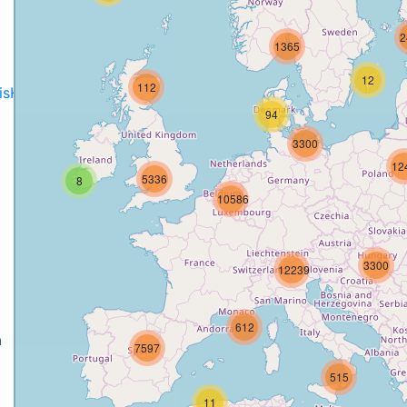
2
1365
12
112
disH2020projects
.
94
3300
12
5336
8
10586
3300
12239
612
a
7597
515
a
11