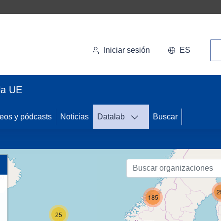
Bú
Iniciar sesión
ES
la UE
59
eos y pódcasts
Noticias
Datalab
Buscar
26
2
185
25