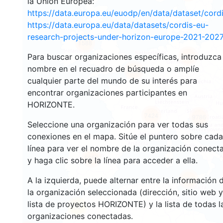
la Unión Europea:
https://data.europa.eu/euodp/en/data/dataset/cor
https://data.europa.eu/data/datasets/cordis-eu-
research-projects-under-horizon-europe-2021-2027
1588
Para buscar organizaciones específicas, introduzca
4535
nombre en el recuadro de búsqueda o amplíe
13036
cualquier parte del mundo de su interés para
encontrar organizaciones participantes en
HORIZONTE.
7424
9786
Seleccione una organización para ver todas sus
conexiones en el mapa. Sitúe el puntero sobre cada
línea para ver el nombre de la organización conect
5659
y haga clic sobre la línea para acceder a ella.
481
A la izquierda, puede alternar entre la información 
la organización seleccionada (dirección, sitio web y
lista de proyectos HORIZONTE) y la lista de todas l
54
organizaciones conectadas.