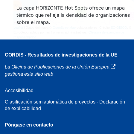
160
La capa HORIZONTE Hot Spots ofrece un mapa
7
térmico que refleja la densidad de organizaciones
sobre el mapa.
Leaflet
| Datos del mapa ©
OpenStreetMap
colaboradores, Crédito
EC-GISCO
, ©
EuroGeographics por las fronteras administrativas,
Cláusula de exención de
responsabilidad
CORDIS - Resultados de investigaciones de la UE
La Oficina de Publicaciones de la Unión Europea
gestiona este sitio web
Accesibilidad
Clasificación semiautomática de proyectos - Declaración
de explicabilidad
Póngase en contacto