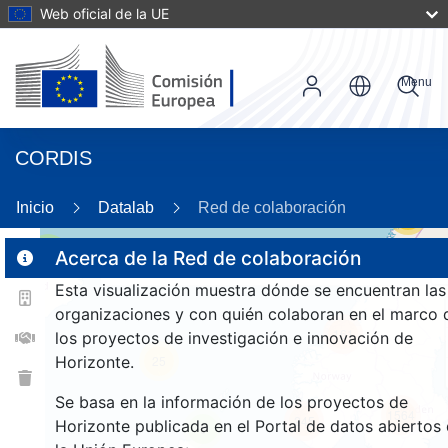
Web oficial de la UE
Menu
CORDIS
Inicio
Datalab
Red de colaboración
56
3
Acerca de la Red de colaboración
Esta visualización muestra dónde se encuentran las
organizaciones y con quién colaboran en el marco 
161
los proyectos de investigación e innovación de
Horizonte.
25
Se basa en la información de los proyectos de
1564
245
Horizonte publicada en el Portal de datos abiertos
9