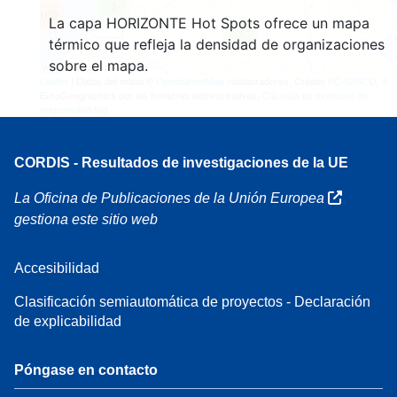
3
160
La capa HORIZONTE Hot Spots ofrece un mapa
7
térmico que refleja la densidad de organizaciones
sobre el mapa.
Leaflet
| Datos del mapa ©
OpenStreetMap
colaboradores, Crédito
EC-GISCO
, ©
EuroGeographics por las fronteras administrativas,
Cláusula de exención de
responsabilidad
CORDIS - Resultados de investigaciones de la UE
La Oficina de Publicaciones de la Unión Europea
gestiona este sitio web
Accesibilidad
Clasificación semiautomática de proyectos - Declaración
de explicabilidad
Póngase en contacto