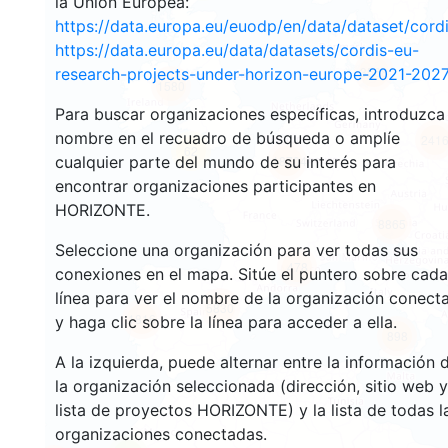
la Unión Europea:
https://data.europa.eu/euodp/en/data/dataset/cor
https://data.europa.eu/data/datasets/cordis-eu-
3568
research-projects-under-horizon-europe-2021-2027
1580
Para buscar organizaciones específicas, introduzca
nombre en el recuadro de búsqueda o amplíe
241
62
cualquier parte del mundo de su interés para
18704
encontrar organizaciones participantes en
HORIZONTE.
8865
Seleccione una organización para ver todas sus
478
conexiones en el mapa. Sitúe el puntero sobre cada
línea para ver el nombre de la organización conect
5830
1816
y haga clic sobre la línea para acceder a ella.
898
A la izquierda, puede alternar entre la información 
la organización seleccionada (dirección, sitio web y
lista de proyectos HORIZONTE) y la lista de todas l
organizaciones conectadas.