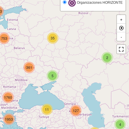
Organizaciones HORIZONTE
3
+
-
35
753
2
361
5
1760
11
127
1953
4