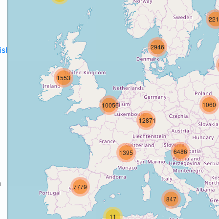
221
2946
disH2020projects
.
1553
1060
10056
12871
6486
1395
a
7779
847
a
11