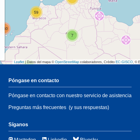
59
160
7
Leaflet
| Datos del mapa ©
OpenStreetMap
colaboradores, Crédito
EC-GISCO
, © 
2
Póngase en contacto
45
Póngase en contacto con nuestro servicio de asistencia
2
Preguntas más frecuentes
(y sus respuestas)
21
142
66
Síganos
7
Mastodon
Linkedin
Bluesky