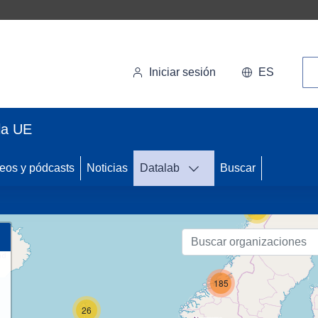
Bú
Iniciar sesión
ES
la UE
71
eos y pódcasts
Noticias
Datalab
Buscar
12
185
26