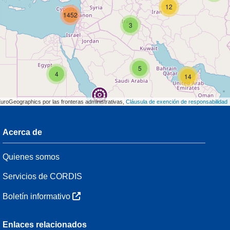
12
1452
3
5
4
14
EuroGeographics por las fronteras administrativas,
Cláusula de exención de responsabilidad
Acerca de
3
Quienes somos
7
48
Servicios de CORDIS
Boletín informativo
3
Enlaces relacionados