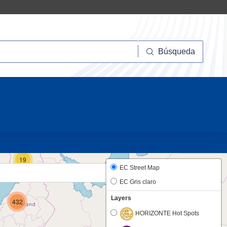
squeda
Búsqueda
10
19
EC Street Map
EC Gris claro
Layers
432
HORIZONTE Hot Spots