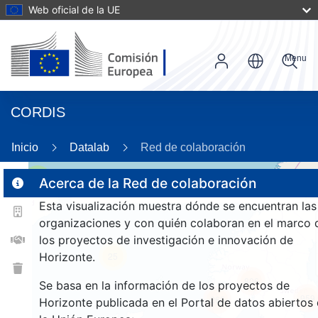
Web oficial de la UE
Menu
CORDIS
95
Inicio
Datalab
Red de colaboración
2
Acerca de la Red de colaboración
2
Esta visualización muestra dónde se encuentran las
organizaciones y con quién colaboran en el marco 
los proyectos de investigación e innovación de
Horizonte.
25
806
Se basa en la información de los proyectos de
959
265
Horizonte publicada en el Portal de datos abiertos