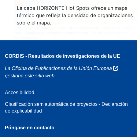
164
La capa HORIZONTE Hot Spots ofrece un mapa
7
térmico que refleja la densidad de organizaciones
sobre el mapa.
Leaflet
| Datos del mapa ©
OpenStreetMap
colaboradores, Crédito
EC-GISCO
, ©
EuroGeographics por las fronteras administrativas,
Cláusula de exención de
responsabilidad
CORDIS - Resultados de investigaciones de la UE
La Oficina de Publicaciones de la Unión Europea
gestiona este sitio web
Accesibilidad
Clasificación semiautomática de proyectos - Declaración
de explicabilidad
Póngase en contacto