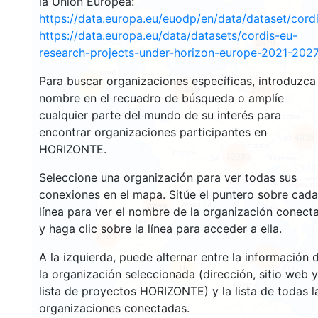
la Unión Europea:
https://data.europa.eu/euodp/en/data/dataset/cor
153
https://data.europa.eu/data/datasets/cordis-eu-
2619
research-projects-under-horizon-europe-2021-2027
Para buscar organizaciones específicas, introduzca
16
11848
2195
nombre en el recuadro de búsqueda o amplíe
cualquier parte del mundo de su interés para
encontrar organizaciones participantes en
4035
HORIZONTE.
13080
Seleccione una organización para ver todas sus
conexiones en el mapa. Sitúe el puntero sobre cada
6028
línea para ver el nombre de la organización conect
y haga clic sobre la línea para acceder a ella.
2183
A la izquierda, puede alternar entre la información 
409
18
la organización seleccionada (dirección, sitio web y
lista de proyectos HORIZONTE) y la lista de todas l
organizaciones conectadas.