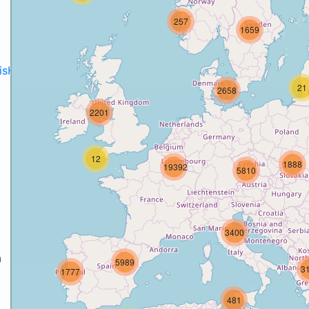
257
1659
disH2020projects
.
21
2658
2201
12
1888
19392
5810
3400
a
5989
3
1777
a
481