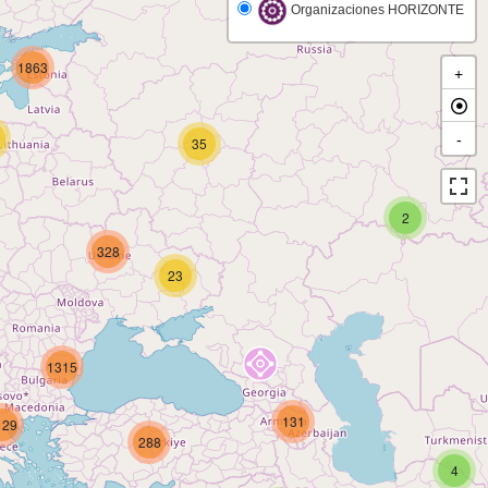
Organizaciones HORIZONTE
1863
+
-
35
2
328
23
1315
131
129
288
4