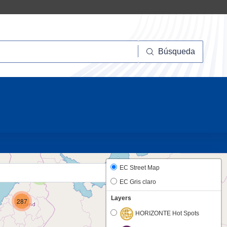
squeda
Búsqueda
20
EC Street Map
2
EC Gris claro
Layers
287
HORIZONTE Hot Spots