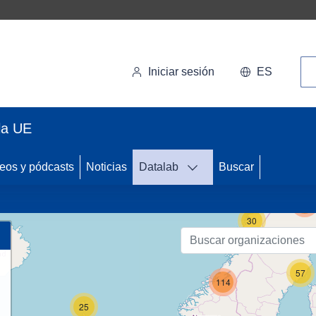
Bú
Iniciar sesión
ES
la UE
eos y pódcasts
Noticias
Datalab
Buscar
123
30
57
114
25