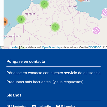
6
3
160
7
Leaflet
| Datos del mapa ©
OpenStreetMap
colaboradores, Crédito
EC-GISCO
, © 
2
Póngase en contacto
54
Póngase en contacto con nuestro servicio de asistencia
2
108
Preguntas más frecuentes
(y sus respuestas)
54
66
Síganos
46
7
Mastodon
Linkedin
Bluesky