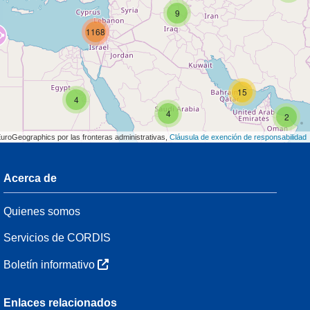
9
1168
15
4
4
2
EuroGeographics por las fronteras administrativas,
Cláusula de exención de responsabilidad
Acerca de
3
Quienes somos
54
Servicios de CORDIS
Boletín informativo
3
Enlaces relacionados