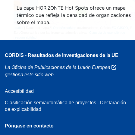
160
La capa HORIZONTE Hot Spots ofrece un mapa
7
térmico que refleja la densidad de organizaciones
sobre el mapa.
Leaflet
| Datos del mapa ©
OpenStreetMap
colaboradores, Crédito
EC-GISCO
, ©
EuroGeographics por las fronteras administrativas,
Cláusula de exención de
responsabilidad
CORDIS - Resultados de investigaciones de la UE
La Oficina de Publicaciones de la Unión Europea
gestiona este sitio web
Accesibilidad
Clasificación semiautomática de proyectos - Declaración
de explicabilidad
Póngase en contacto