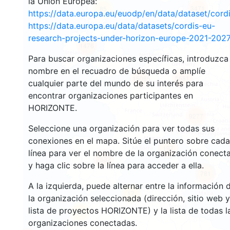
la Unión Europea:
3471
85
https://data.europa.eu/euodp/en/data/dataset/cor
https://data.europa.eu/data/datasets/cordis-eu-
research-projects-under-horizon-europe-2021-2027
1476
Para buscar organizaciones específicas, introduzca
nombre en el recuadro de búsqueda o amplíe
5681
15085
cualquier parte del mundo de su interés para
encontrar organizaciones participantes en
HORIZONTE.
9277
Seleccione una organización para ver todas sus
conexiones en el mapa. Sitúe el puntero sobre cada
197
línea para ver el nombre de la organización conect
7532
y haga clic sobre la línea para acceder a ella.
781
A la izquierda, puede alternar entre la información 
17
la organización seleccionada (dirección, sitio web y
lista de proyectos HORIZONTE) y la lista de todas l
58
organizaciones conectadas.