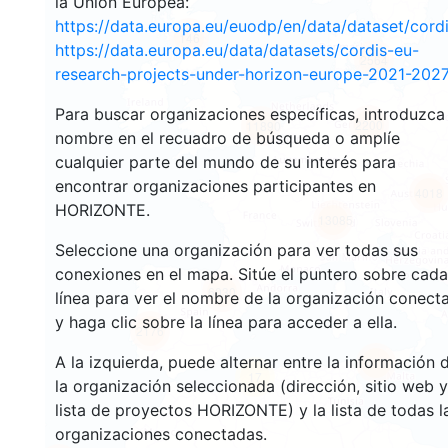
la Unión Europea:
https://data.europa.eu/euodp/en/data/dataset/cor
146
https://data.europa.eu/data/datasets/cordis-eu-
2564
research-projects-under-horizon-europe-2021-2027
Para buscar organizaciones específicas, introduzca
2200
11890
nombre en el recuadro de búsqueda o amplíe
cualquier parte del mundo de su interés para
encontrar organizaciones participantes en
4018
HORIZONTE.
13085
Seleccione una organización para ver todas sus
conexiones en el mapa. Sitúe el puntero sobre cada
6030
línea para ver el nombre de la organización conect
y haga clic sobre la línea para acceder a ella.
2176
A la izquierda, puede alternar entre la información 
410
17
la organización seleccionada (dirección, sitio web y
lista de proyectos HORIZONTE) y la lista de todas l
organizaciones conectadas.