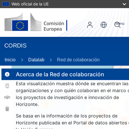
Web oficial de la UE
Menu
CORDIS
87
Inicio
Datalab
Red de colaboración
Acerca de la Red de colaboración
3
Esta visualización muestra dónde se encuentran las
2
organizaciones y con quién colaboran en el marco 
los proyectos de investigación e innovación de
Horizonte.
25
821
Se basa en la información de los proyectos de
977
257
Horizonte publicada en el Portal de datos abiertos