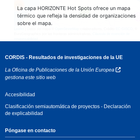
170
La capa HORIZONTE Hot Spots ofrece un mapa
7
térmico que refleja la densidad de organizaciones
sobre el mapa.
Leaflet
| Datos del mapa ©
OpenStreetMap
colaboradores, Crédito
EC-GISCO
, ©
EuroGeographics por las fronteras administrativas,
Cláusula de exención de
responsabilidad
CORDIS - Resultados de investigaciones de la UE
La Oficina de Publicaciones de la Unión Europea
gestiona este sitio web
Accesibilidad
Clasificación semiautomática de proyectos - Declaración
de explicabilidad
Póngase en contacto