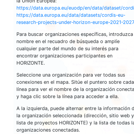
la Unión Europea:
2920
https://data.europa.eu/euodp/en/data/dataset/cor
https://data.europa.eu/data/datasets/cordis-eu-
research-projects-under-horizon-europe-2021-2027
1553
Para buscar organizaciones específicas, introduzca
nombre en el recuadro de búsqueda o amplíe
10074
cualquier parte del mundo de su interés para
12860
encontrar organizaciones participantes en
HORIZONTE.
6541
1384
Seleccione una organización para ver todas sus
conexiones en el mapa. Sitúe el puntero sobre cada
línea para ver el nombre de la organización conect
7766
y haga clic sobre la línea para acceder a ella.
842
A la izquierda, puede alternar entre la información 
12
la organización seleccionada (dirección, sitio web y
lista de proyectos HORIZONTE) y la lista de todas l
61
organizaciones conectadas.