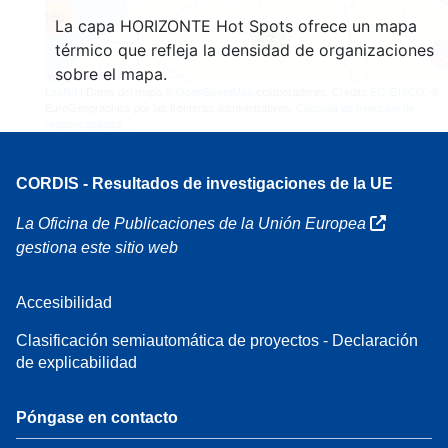
160
La capa HORIZONTE Hot Spots ofrece un mapa
7
térmico que refleja la densidad de organizaciones
sobre el mapa.
Leaflet
| Datos del mapa ©
OpenStreetMap
colaboradores, Crédito
EC-GISCO
, ©
EuroGeographics por las fronteras administrativas,
Cláusula de exención de
responsabilidad
CORDIS - Resultados de investigaciones de la UE
La Oficina de Publicaciones de la Unión Europea
gestiona este sitio web
Accesibilidad
Clasificación semiautomática de proyectos - Declaración
de explicabilidad
Póngase en contacto