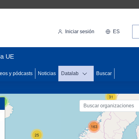
Bú
Iniciar sesión
ES
la UE
eos y pódcasts
Noticias
Datalab
Buscar
74
31
3
163
25