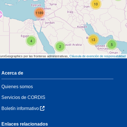
10
1189
13
4
5
2
EuroGeographics por las fronteras administrativas,
Cláusula de exención de responsabilidad
Acerca de
3
Quienes somos
8
47
Servicios de CORDIS
Boletín informativo
3
Enlaces relacionados