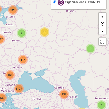
Organizaciones HORIZONTE
0
220
+
-
35
2
24
2
474
160
1177
132
2648
4