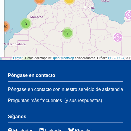
3
160
7
Leaflet
| Datos del mapa ©
OpenStreetMap
colaboradores, Crédito
EC-GISCO
, © 
2
Póngase en contacto
54
Póngase en contacto con nuestro servicio de asistencia
47
Preguntas más frecuentes
(y sus respuestas)
21
34
140
Síganos
39
10
Mastodon
Linkedin
Bluesky