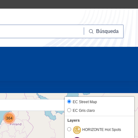
squeda
Búsqueda
10
EC Street Map
EC Gris claro
364
Layers
HORIZONTE Hot Spots