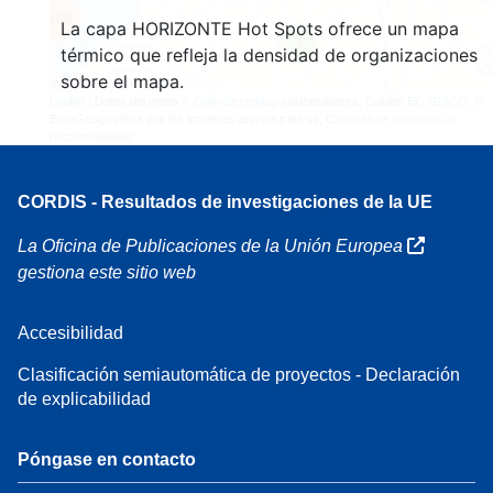
160
La capa HORIZONTE Hot Spots ofrece un mapa
7
térmico que refleja la densidad de organizaciones
sobre el mapa.
Leaflet
| Datos del mapa ©
OpenStreetMap
colaboradores, Crédito
EC-GISCO
, ©
EuroGeographics por las fronteras administrativas,
Cláusula de exención de
responsabilidad
CORDIS - Resultados de investigaciones de la UE
La Oficina de Publicaciones de la Unión Europea
gestiona este sitio web
Accesibilidad
Clasificación semiautomática de proyectos - Declaración
de explicabilidad
Póngase en contacto