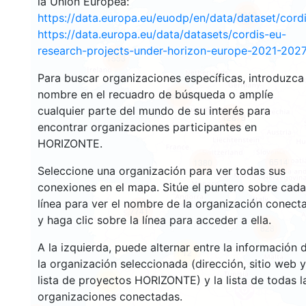
la Unión Europea:
2919
https://data.europa.eu/euodp/en/data/dataset/cor
https://data.europa.eu/data/datasets/cordis-eu-
research-projects-under-horizon-europe-2021-2027
1553
Para buscar organizaciones específicas, introduzca
nombre en el recuadro de búsqueda o amplíe
10097
cualquier parte del mundo de su interés para
12875
encontrar organizaciones participantes en
HORIZONTE.
6514
1380
Seleccione una organización para ver todas sus
conexiones en el mapa. Sitúe el puntero sobre cada
línea para ver el nombre de la organización conect
7741
y haga clic sobre la línea para acceder a ella.
828
A la izquierda, puede alternar entre la información 
12
la organización seleccionada (dirección, sitio web y
lista de proyectos HORIZONTE) y la lista de todas l
62
organizaciones conectadas.