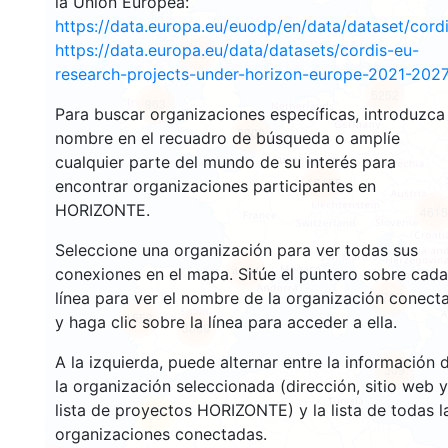
la Unión Europea:
https://data.europa.eu/euodp/en/data/dataset/cor
https://data.europa.eu/data/datasets/cordis-eu-
598
research-projects-under-horizon-europe-2021-2027
5252
963
Para buscar organizaciones específicas, introduzca
5800
nombre en el recuadro de búsqueda o amplíe
cualquier parte del mundo de su interés para
16155
encontrar organizaciones participantes en
HORIZONTE.
4615
Seleccione una organización para ver todas sus
4164
conexiones en el mapa. Sitúe el puntero sobre cada
línea para ver el nombre de la organización conect
1727
1553
y haga clic sobre la línea para acceder a ella.
3069
A la izquierda, puede alternar entre la información 
309
la organización seleccionada (dirección, sitio web y
lista de proyectos HORIZONTE) y la lista de todas l
56
organizaciones conectadas.