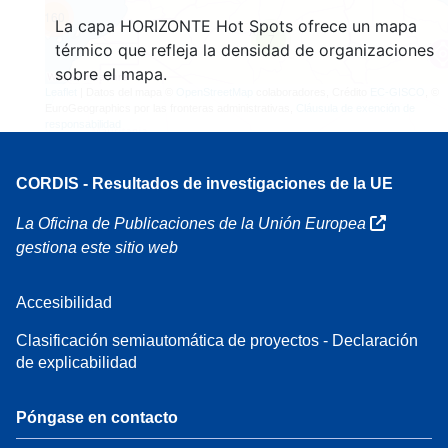
160
La capa HORIZONTE Hot Spots ofrece un mapa
7
térmico que refleja la densidad de organizaciones
sobre el mapa.
Leaflet
| Datos del mapa ©
OpenStreetMap
colaboradores, Crédito
EC-GISCO
, ©
EuroGeographics por las fronteras administrativas,
Cláusula de exención de
responsabilidad
CORDIS - Resultados de investigaciones de la UE
La Oficina de Publicaciones de la Unión Europea
gestiona este sitio web
Accesibilidad
Clasificación semiautomática de proyectos - Declaración
de explicabilidad
Póngase en contacto