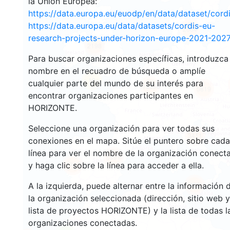
la Unión Europea:
https://data.europa.eu/euodp/en/data/dataset/cor
https://data.europa.eu/data/datasets/cordis-eu-
2664
research-projects-under-horizon-europe-2021-2027
2198
Para buscar organizaciones específicas, introduzca
nombre en el recuadro de búsqueda o amplíe
12
cualquier parte del mundo de su interés para
19396
5819
encontrar organizaciones participantes en
HORIZONTE.
Seleccione una organización para ver todas sus
3411
conexiones en el mapa. Sitúe el puntero sobre cada
línea para ver el nombre de la organización conect
5991
y haga clic sobre la línea para acceder a ella.
1780
482
A la izquierda, puede alternar entre la información 
la organización seleccionada (dirección, sitio web y
lista de proyectos HORIZONTE) y la lista de todas l
organizaciones conectadas.