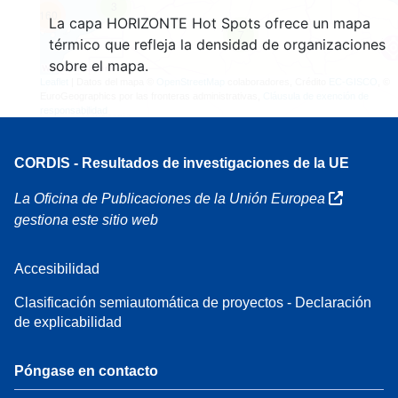
3
160
La capa HORIZONTE Hot Spots ofrece un mapa
7
térmico que refleja la densidad de organizaciones
sobre el mapa.
Leaflet
| Datos del mapa ©
OpenStreetMap
colaboradores, Crédito
EC-GISCO
, ©
EuroGeographics por las fronteras administrativas,
Cláusula de exención de
responsabilidad
CORDIS - Resultados de investigaciones de la UE
La Oficina de Publicaciones de la Unión Europea
gestiona este sitio web
Accesibilidad
Clasificación semiautomática de proyectos - Declaración
de explicabilidad
Póngase en contacto