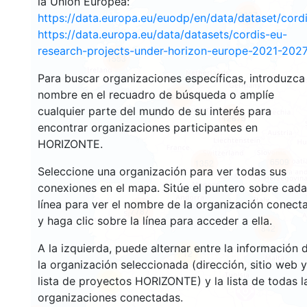
la Unión Europea:
2937
https://data.europa.eu/euodp/en/data/dataset/cor
https://data.europa.eu/data/datasets/cordis-eu-
research-projects-under-horizon-europe-2021-2027
1553
Para buscar organizaciones específicas, introduzca
nombre en el recuadro de búsqueda o amplíe
10058
cualquier parte del mundo de su interés para
12875
encontrar organizaciones participantes en
HORIZONTE.
6509
1352
Seleccione una organización para ver todas sus
conexiones en el mapa. Sitúe el puntero sobre cada
línea para ver el nombre de la organización conect
7787
y haga clic sobre la línea para acceder a ella.
842
A la izquierda, puede alternar entre la información 
12
la organización seleccionada (dirección, sitio web y
lista de proyectos HORIZONTE) y la lista de todas l
66
organizaciones conectadas.