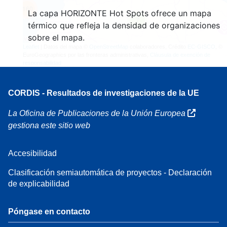
160
La capa HORIZONTE Hot Spots ofrece un mapa
7
térmico que refleja la densidad de organizaciones
sobre el mapa.
Leaflet
| Datos del mapa ©
OpenStreetMap
colaboradores, Crédito
EC-GISCO
, ©
EuroGeographics por las fronteras administrativas,
Cláusula de exención de
responsabilidad
CORDIS - Resultados de investigaciones de la UE
La Oficina de Publicaciones de la Unión Europea
gestiona este sitio web
Accesibilidad
Clasificación semiautomática de proyectos - Declaración
de explicabilidad
Póngase en contacto