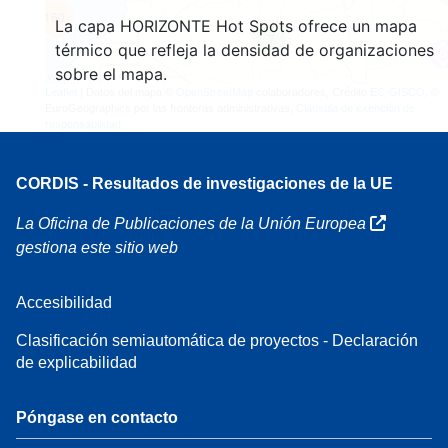
160
La capa HORIZONTE Hot Spots ofrece un mapa
7
térmico que refleja la densidad de organizaciones
sobre el mapa.
Leaflet
| Datos del mapa ©
OpenStreetMap
colaboradores, Crédito
EC-GISCO
, ©
EuroGeographics por las fronteras administrativas,
Cláusula de exención de
responsabilidad
CORDIS - Resultados de investigaciones de la UE
La Oficina de Publicaciones de la Unión Europea
gestiona este sitio web
Accesibilidad
Clasificación semiautomática de proyectos - Declaración
de explicabilidad
Póngase en contacto