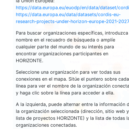
la Unión Europea:
2943
https://data.europa.eu/euodp/en/data/dataset/cor
https://data.europa.eu/data/datasets/cordis-eu-
research-projects-under-horizon-europe-2021-2027
1553
Para buscar organizaciones específicas, introduzca
nombre en el recuadro de búsqueda o amplíe
10075
cualquier parte del mundo de su interés para
12884
encontrar organizaciones participantes en
HORIZONTE.
6509
1349
Seleccione una organización para ver todas sus
conexiones en el mapa. Sitúe el puntero sobre cada
línea para ver el nombre de la organización conect
7752
y haga clic sobre la línea para acceder a ella.
843
A la izquierda, puede alternar entre la información 
12
la organización seleccionada (dirección, sitio web y
lista de proyectos HORIZONTE) y la lista de todas l
66
organizaciones conectadas.