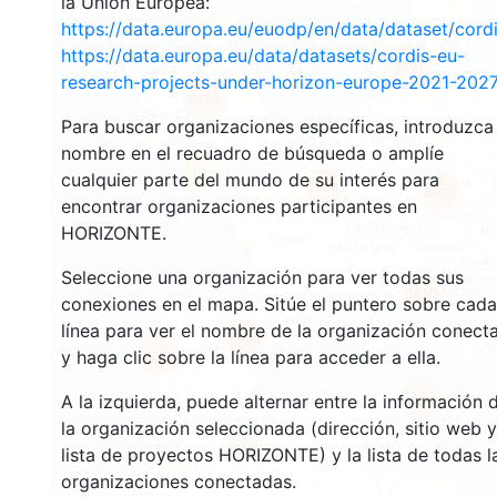
la Unión Europea:
https://data.europa.eu/euodp/en/data/dataset/cor
https://data.europa.eu/data/datasets/cordis-eu-
2661
research-projects-under-horizon-europe-2021-2027
2199
Para buscar organizaciones específicas, introduzca
nombre en el recuadro de búsqueda o amplíe
12
cualquier parte del mundo de su interés para
19393
5808
encontrar organizaciones participantes en
HORIZONTE.
Seleccione una organización para ver todas sus
3410
conexiones en el mapa. Sitúe el puntero sobre cada
línea para ver el nombre de la organización conect
5998
y haga clic sobre la línea para acceder a ella.
1774
A la izquierda, puede alternar entre la información 
481
la organización seleccionada (dirección, sitio web y
3
lista de proyectos HORIZONTE) y la lista de todas l
organizaciones conectadas.