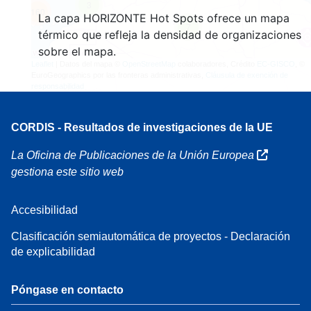
3
160
La capa HORIZONTE Hot Spots ofrece un mapa
7
térmico que refleja la densidad de organizaciones
sobre el mapa.
Leaflet
| Datos del mapa ©
OpenStreetMap
colaboradores, Crédito
EC-GISCO
, ©
EuroGeographics por las fronteras administrativas,
Cláusula de exención de
responsabilidad
CORDIS - Resultados de investigaciones de la UE
La Oficina de Publicaciones de la Unión Europea
gestiona este sitio web
Accesibilidad
Clasificación semiautomática de proyectos - Declaración
de explicabilidad
Póngase en contacto