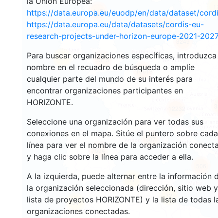
la Unión Europea:
1
115
https://data.europa.eu/euodp/en/data/dataset/cor
https://data.europa.eu/data/datasets/cordis-eu-
120
research-projects-under-horizon-europe-2021-2027
3249
Para buscar organizaciones específicas, introduzca
22
5315
nombre en el recuadro de búsqueda o amplíe
10618
cualquier parte del mundo de su interés para
encontrar organizaciones participantes en
HORIZONTE.
3
12232
Seleccione una organización para ver todas sus
conexiones en el mapa. Sitúe el puntero sobre cada
607
línea para ver el nombre de la organización conect
7594
y haga clic sobre la línea para acceder a ella.
506
A la izquierda, puede alternar entre la información 
11
la organización seleccionada (dirección, sitio web y
32
lista de proyectos HORIZONTE) y la lista de todas l
54
organizaciones conectadas.