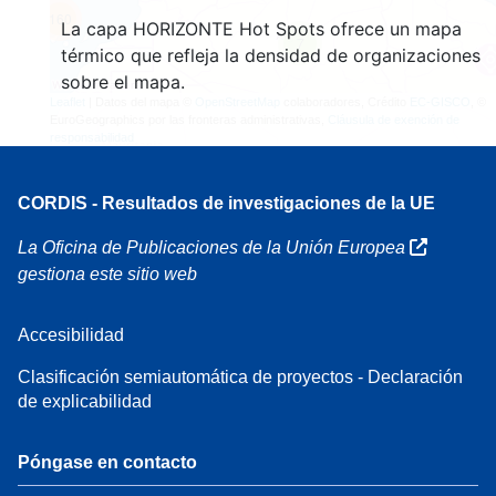
160
La capa HORIZONTE Hot Spots ofrece un mapa
7
térmico que refleja la densidad de organizaciones
sobre el mapa.
Leaflet
| Datos del mapa ©
OpenStreetMap
colaboradores, Crédito
EC-GISCO
, ©
EuroGeographics por las fronteras administrativas,
Cláusula de exención de
responsabilidad
CORDIS - Resultados de investigaciones de la UE
La Oficina de Publicaciones de la Unión Europea
gestiona este sitio web
Accesibilidad
Clasificación semiautomática de proyectos - Declaración
de explicabilidad
Póngase en contacto