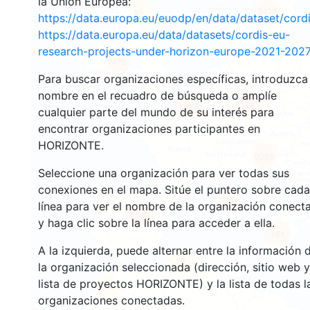
la Unión Europea:
3433
85
https://data.europa.eu/euodp/en/data/dataset/cor
https://data.europa.eu/data/datasets/cordis-eu-
research-projects-under-horizon-europe-2021-2027
1475
Para buscar organizaciones específicas, introduzca
nombre en el recuadro de búsqueda o amplíe
5728
15036
cualquier parte del mundo de su interés para
encontrar organizaciones participantes en
HORIZONTE.
9255
Seleccione una organización para ver todas sus
conexiones en el mapa. Sitúe el puntero sobre cada
200
línea para ver el nombre de la organización conect
7539
y haga clic sobre la línea para acceder a ella.
784
A la izquierda, puede alternar entre la información 
19
la organización seleccionada (dirección, sitio web y
lista de proyectos HORIZONTE) y la lista de todas l
58
organizaciones conectadas.