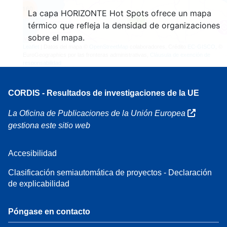
160
La capa HORIZONTE Hot Spots ofrece un mapa
7
térmico que refleja la densidad de organizaciones
sobre el mapa.
Leaflet
| Datos del mapa ©
OpenStreetMap
colaboradores, Crédito
EC-GISCO
, ©
EuroGeographics por las fronteras administrativas,
Cláusula de exención de
responsabilidad
CORDIS - Resultados de investigaciones de la UE
La Oficina de Publicaciones de la Unión Europea
gestiona este sitio web
Accesibilidad
Clasificación semiautomática de proyectos - Declaración
de explicabilidad
Póngase en contacto