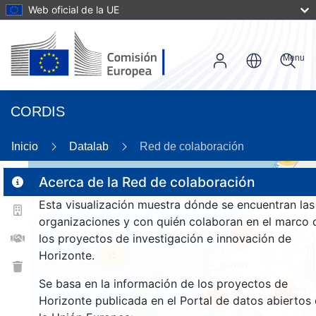
Web oficial de la UE
Menu
CORDIS
Inicio
Datalab
Red de colaboración
56
Acerca de la Red de colaboración
Esta visualización muestra dónde se encuentran las
2
organizaciones y con quién colaboran en el marco 
161
los proyectos de investigación e innovación de
Horizonte.
25
Se basa en la información de los proyectos de
1567
256
Horizonte publicada en el Portal de datos abiertos
9