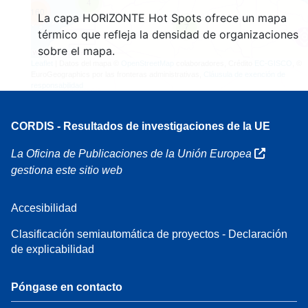
4
160
La capa HORIZONTE Hot Spots ofrece un mapa
7
térmico que refleja la densidad de organizaciones
sobre el mapa.
Leaflet
| Datos del mapa ©
OpenStreetMap
colaboradores, Crédito
EC-GISCO
, ©
EuroGeographics por las fronteras administrativas,
Cláusula de exención de
responsabilidad
CORDIS - Resultados de investigaciones de la UE
La Oficina de Publicaciones de la Unión Europea
gestiona este sitio web
Accesibilidad
Clasificación semiautomática de proyectos - Declaración
de explicabilidad
Póngase en contacto