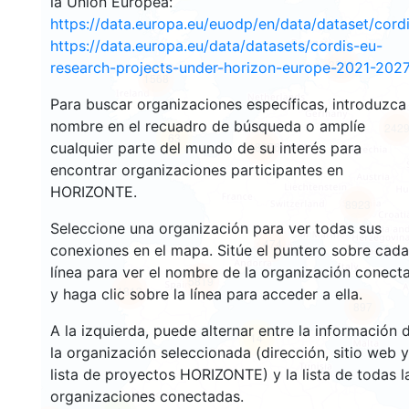
la Unión Europea:
https://data.europa.eu/euodp/en/data/dataset/cor
https://data.europa.eu/data/datasets/cordis-eu-
3549
research-projects-under-horizon-europe-2021-2027
1568
Para buscar organizaciones específicas, introduzca
nombre en el recuadro de búsqueda o amplíe
242
63
cualquier parte del mundo de su interés para
18676
encontrar organizaciones participantes en
HORIZONTE.
8923
Seleccione una organización para ver todas sus
474
conexiones en el mapa. Sitúe el puntero sobre cada
línea para ver el nombre de la organización conect
5819
1813
y haga clic sobre la línea para acceder a ella.
897
A la izquierda, puede alternar entre la información 
14
la organización seleccionada (dirección, sitio web y
lista de proyectos HORIZONTE) y la lista de todas l
organizaciones conectadas.