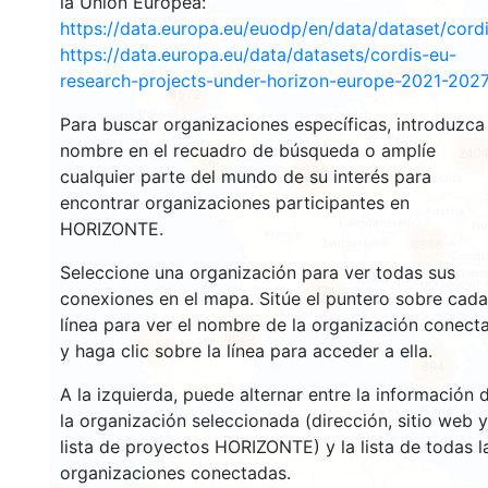
la Unión Europea:
https://data.europa.eu/euodp/en/data/dataset/cor
https://data.europa.eu/data/datasets/cordis-eu-
3563
research-projects-under-horizon-europe-2021-2027
1572
Para buscar organizaciones específicas, introduzca
nombre en el recuadro de búsqueda o amplíe
240
59
cualquier parte del mundo de su interés para
18726
encontrar organizaciones participantes en
HORIZONTE.
8898
Seleccione una organización para ver todas sus
471
conexiones en el mapa. Sitúe el puntero sobre cada
línea para ver el nombre de la organización conect
5825
1816
y haga clic sobre la línea para acceder a ella.
894
A la izquierda, puede alternar entre la información 
la organización seleccionada (dirección, sitio web y
lista de proyectos HORIZONTE) y la lista de todas l
organizaciones conectadas.