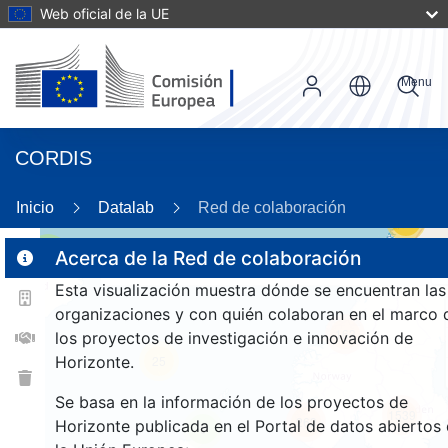
Web oficial de la UE
Menu
CORDIS
Inicio
Datalab
Red de colaboración
58
3
Acerca de la Red de colaboración
Esta visualización muestra dónde se encuentran las
organizaciones y con quién colaboran en el marco 
163
los proyectos de investigación e innovación de
Horizonte.
25
Se basa en la información de los proyectos de
1539
263
Horizonte publicada en el Portal de datos abiertos
9