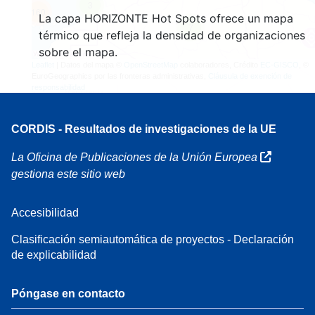
3
160
La capa HORIZONTE Hot Spots ofrece un mapa
7
térmico que refleja la densidad de organizaciones
sobre el mapa.
Leaflet
| Datos del mapa ©
OpenStreetMap
colaboradores, Crédito
EC-GISCO
, ©
EuroGeographics por las fronteras administrativas,
Cláusula de exención de
responsabilidad
CORDIS - Resultados de investigaciones de la UE
La Oficina de Publicaciones de la Unión Europea
gestiona este sitio web
Accesibilidad
Clasificación semiautomática de proyectos - Declaración
de explicabilidad
Póngase en contacto