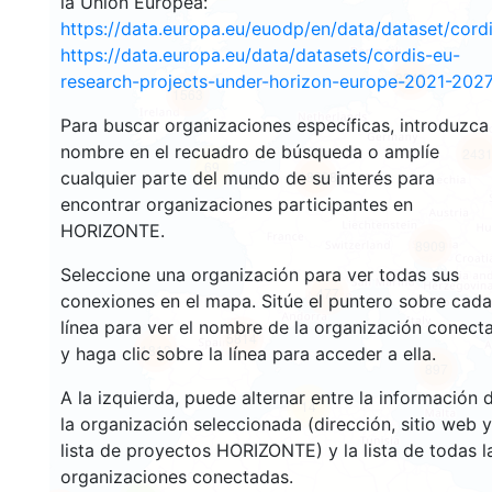
la Unión Europea:
https://data.europa.eu/euodp/en/data/dataset/cor
https://data.europa.eu/data/datasets/cordis-eu-
3545
research-projects-under-horizon-europe-2021-2027
1563
Para buscar organizaciones específicas, introduzca
nombre en el recuadro de búsqueda o amplíe
243
69
cualquier parte del mundo de su interés para
18698
encontrar organizaciones participantes en
HORIZONTE.
8909
Seleccione una organización para ver todas sus
477
conexiones en el mapa. Sitúe el puntero sobre cada
línea para ver el nombre de la organización conect
5814
1813
y haga clic sobre la línea para acceder a ella.
897
A la izquierda, puede alternar entre la información 
14
la organización seleccionada (dirección, sitio web y
lista de proyectos HORIZONTE) y la lista de todas l
organizaciones conectadas.