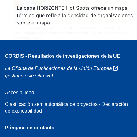
3
160
La capa HORIZONTE Hot Spots ofrece un mapa
7
térmico que refleja la densidad de organizaciones
sobre el mapa.
Leaflet
| Datos del mapa ©
OpenStreetMap
colaboradores, Crédito
EC-GISCO
, ©
EuroGeographics por las fronteras administrativas,
Cláusula de exención de
responsabilidad
CORDIS - Resultados de investigaciones de la UE
La Oficina de Publicaciones de la Unión Europea
gestiona este sitio web
Accesibilidad
Clasificación semiautomática de proyectos - Declaración
de explicabilidad
Póngase en contacto