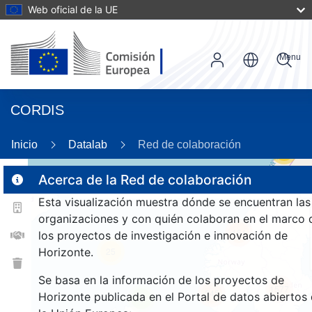
Web oficial de la UE
Menu
CORDIS
Inicio
Datalab
Red de colaboración
55
Acerca de la Red de colaboración
Esta visualización muestra dónde se encuentran las
2
organizaciones y con quién colaboran en el marco 
161
los proyectos de investigación e innovación de
Horizonte.
25
Se basa en la información de los proyectos de
1577
245
Horizonte publicada en el Portal de datos abiertos
9