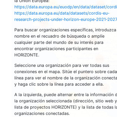
la Unión Europea:
77
3454
https://data.europa.eu/euodp/en/data/dataset/cor
https://data.europa.eu/data/datasets/cordis-eu-
research-projects-under-horizon-europe-2021-2027
1483
Para buscar organizaciones específicas, introduzca
nombre en el recuadro de búsqueda o amplíe
5673
15047
cualquier parte del mundo de su interés para
encontrar organizaciones participantes en
HORIZONTE.
9289
Seleccione una organización para ver todas sus
conexiones en el mapa. Sitúe el puntero sobre cada
198
línea para ver el nombre de la organización conect
7531
y haga clic sobre la línea para acceder a ella.
794
A la izquierda, puede alternar entre la información 
13
la organización seleccionada (dirección, sitio web y
lista de proyectos HORIZONTE) y la lista de todas l
61
organizaciones conectadas.