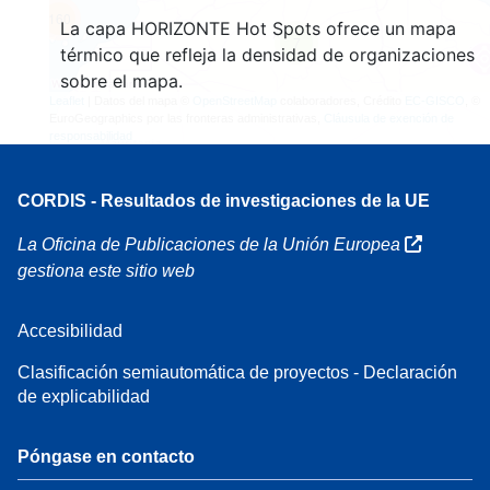
160
La capa HORIZONTE Hot Spots ofrece un mapa
7
térmico que refleja la densidad de organizaciones
sobre el mapa.
Leaflet
| Datos del mapa ©
OpenStreetMap
colaboradores, Crédito
EC-GISCO
, ©
EuroGeographics por las fronteras administrativas,
Cláusula de exención de
responsabilidad
CORDIS - Resultados de investigaciones de la UE
La Oficina de Publicaciones de la Unión Europea
gestiona este sitio web
Accesibilidad
Clasificación semiautomática de proyectos - Declaración
de explicabilidad
Póngase en contacto