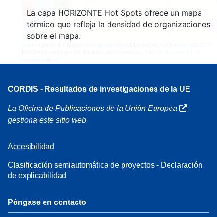
3
160
La capa HORIZONTE Hot Spots ofrece un mapa
7
térmico que refleja la densidad de organizaciones
sobre el mapa.
Leaflet
| Datos del mapa ©
OpenStreetMap
colaboradores, Crédito
EC-GISCO
, ©
EuroGeographics por las fronteras administrativas,
Cláusula de exención de
responsabilidad
CORDIS - Resultados de investigaciones de la UE
La Oficina de Publicaciones de la Unión Europea
gestiona este sitio web
Accesibilidad
Clasificación semiautomática de proyectos - Declaración
de explicabilidad
Póngase en contacto