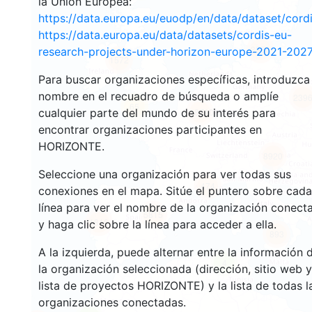
la Unión Europea:
https://data.europa.eu/euodp/en/data/dataset/cor
https://data.europa.eu/data/datasets/cordis-eu-
3556
research-projects-under-horizon-europe-2021-2027
1572
Para buscar organizaciones específicas, introduzca
nombre en el recuadro de búsqueda o amplíe
239
65
cualquier parte del mundo de su interés para
18710
encontrar organizaciones participantes en
HORIZONTE.
8920
Seleccione una organización para ver todas sus
474
conexiones en el mapa. Sitúe el puntero sobre cada
línea para ver el nombre de la organización conect
5815
1816
y haga clic sobre la línea para acceder a ella.
893
A la izquierda, puede alternar entre la información 
4
la organización seleccionada (dirección, sitio web y
lista de proyectos HORIZONTE) y la lista de todas l
organizaciones conectadas.