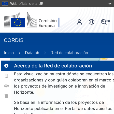
Web oficial de la UE
Menu
CORDIS
Inicio
Datalab
Red de colaboración
55
Acerca de la Red de colaboración
Esta visualización muestra dónde se encuentran las
2
organizaciones y con quién colaboran en el marco 
166
los proyectos de investigación e innovación de
Horizonte.
25
Se basa en la información de los proyectos de
1546
263
Horizonte publicada en el Portal de datos abiertos
9