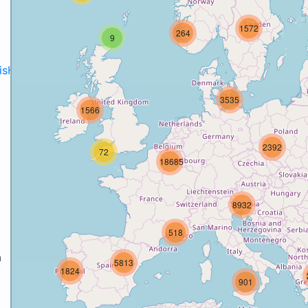
1572
264
9
disH2020projects
.
3535
1566
2392
72
18685
8932
518
a
5813
1824
901
a