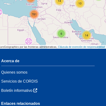
14
10
781
6
14
EuroGeographics por las fronteras administrativas,
Cláusula de exención de responsabilidad
Acerca de
3
Quienes somos
54
Servicios de CORDIS
Boletín informativo
3
Enlaces relacionados