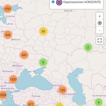
Organizaciones HORIZONTE
1701
+
-
35
340
2
347
5
1323
120
2529
4
677