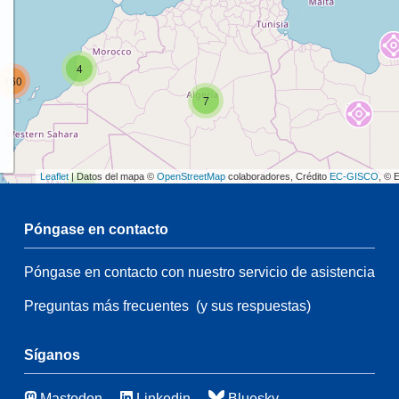
4
160
7
Leaflet
| Datos del mapa ©
OpenStreetMap
colaboradores, Crédito
EC-GISCO
, © 
2
Póngase en contacto
54
Póngase en contacto con nuestro servicio de asistencia
54
3
Preguntas más frecuentes
(y sus respuestas)
14
90
115
3
Síganos
Mastodon
Linkedin
Bluesky