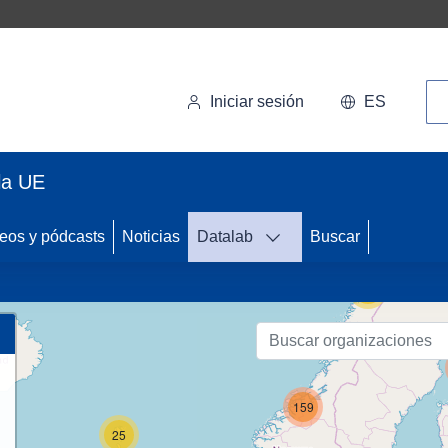
Bú
Iniciar sesión
ES
la UE
33
eos y pódcasts
Noticias
Datalab
Buscar
56
159
25