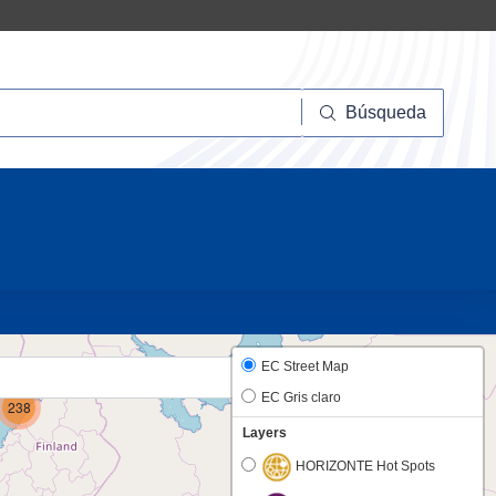
squeda
Búsqueda
20
6
EC Street Map
EC Gris claro
238
Layers
HORIZONTE Hot Spots