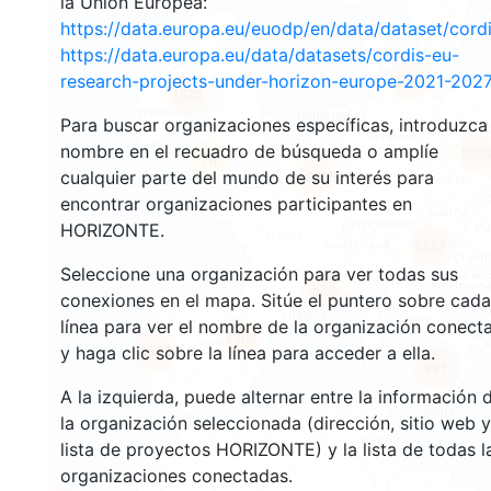
la Unión Europea:
https://data.europa.eu/euodp/en/data/dataset/cor
https://data.europa.eu/data/datasets/cordis-eu-
3543
research-projects-under-horizon-europe-2021-2027
1576
Para buscar organizaciones específicas, introduzca
nombre en el recuadro de búsqueda o amplíe
239
76
cualquier parte del mundo de su interés para
18705
encontrar organizaciones participantes en
HORIZONTE.
8897
Seleccione una organización para ver todas sus
522
conexiones en el mapa. Sitúe el puntero sobre cada
línea para ver el nombre de la organización conect
5806
1827
y haga clic sobre la línea para acceder a ella.
891
A la izquierda, puede alternar entre la información 
la organización seleccionada (dirección, sitio web y
lista de proyectos HORIZONTE) y la lista de todas l
organizaciones conectadas.