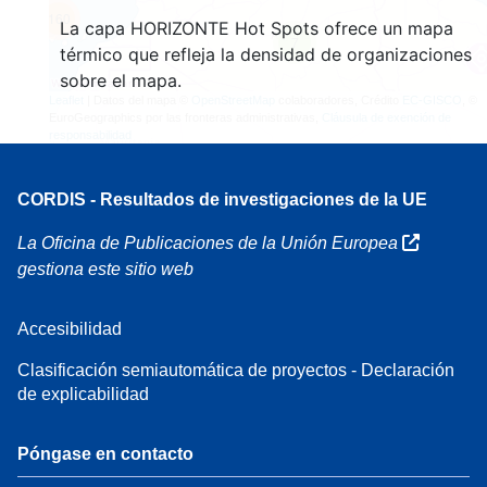
160
La capa HORIZONTE Hot Spots ofrece un mapa
7
térmico que refleja la densidad de organizaciones
sobre el mapa.
Leaflet
| Datos del mapa ©
OpenStreetMap
colaboradores, Crédito
EC-GISCO
, ©
EuroGeographics por las fronteras administrativas,
Cláusula de exención de
responsabilidad
CORDIS - Resultados de investigaciones de la UE
La Oficina de Publicaciones de la Unión Europea
gestiona este sitio web
Accesibilidad
Clasificación semiautomática de proyectos - Declaración
de explicabilidad
Póngase en contacto