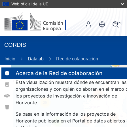
Web oficial de la UE
Menu
CORDIS
Inicio
Datalab
Red de colaboración
56
Acerca de la Red de colaboración
Esta visualización muestra dónde se encuentran las
2
organizaciones y con quién colaboran en el marco 
166
los proyectos de investigación e innovación de
Horizonte.
25
Se basa en la información de los proyectos de
1556
264
Horizonte publicada en el Portal de datos abiertos
9