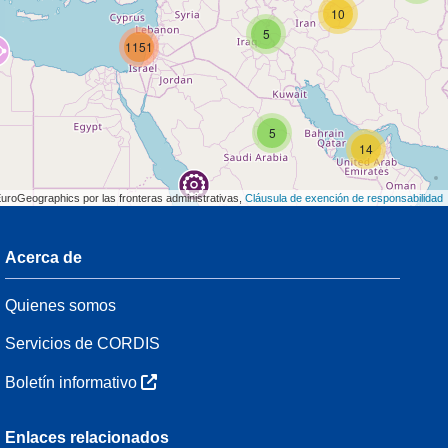
10
5
1151
5
14
EuroGeographics por las fronteras administrativas,
Cláusula de exención de responsabilidad
Acerca de
3
Quienes somos
55
Servicios de CORDIS
Boletín informativo
3
Enlaces relacionados