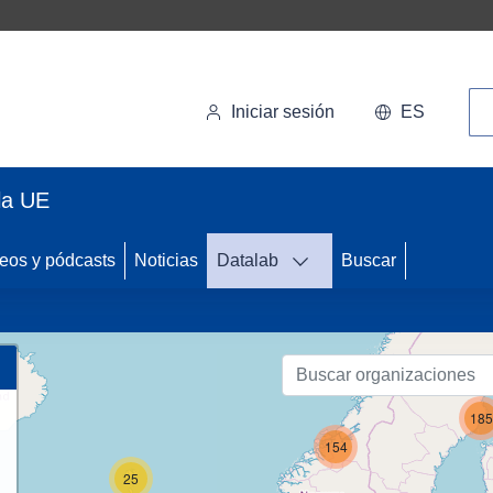
Bú
Iniciar sesión
ES
la UE
eos y pódcasts
Noticias
Datalab
Buscar
89
185
154
25