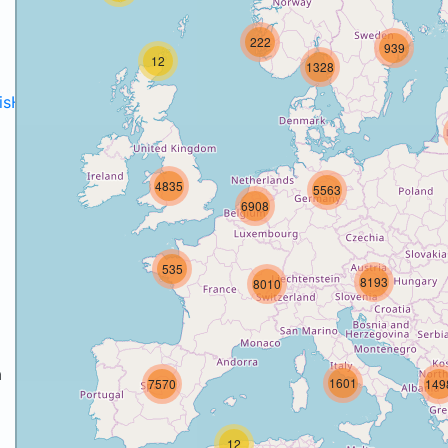
222
939
12
1328
disH2020projects
.
4835
5563
6908
535
8193
8010
a
1601
7570
149
a
12