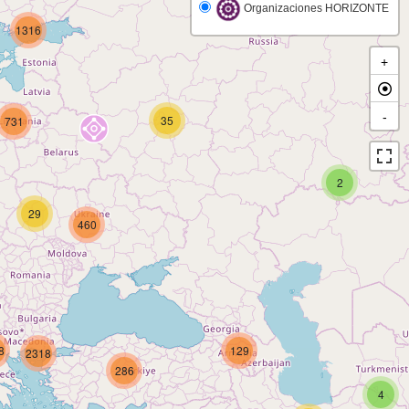
Organizaciones HORIZONTE
1316
+
-
35
731
2
29
460
8
129
2318
286
4