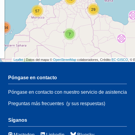
29
57
164
7
Leaflet
| Datos del mapa ©
OpenStreetMap
colaboradores, Crédito
EC-GISCO
, © 
2
Póngase en contacto
47
4
Póngase en contacto con nuestro servicio de asistencia
2
35
Preguntas más frecuentes
(y sus respuestas)
191
3
Síganos
55
Mastodon
Linkedin
Bluesky