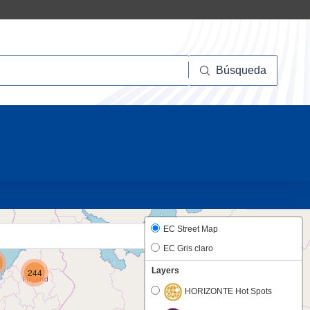
squeda
Búsqueda
23
EC Street Map
EC Gris claro
Layers
244
HORIZONTE Hot Spots