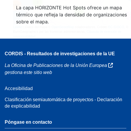
3
160
La capa HORIZONTE Hot Spots ofrece un mapa
7
térmico que refleja la densidad de organizaciones
sobre el mapa.
Leaflet
| Datos del mapa ©
OpenStreetMap
colaboradores, Crédito
EC-GISCO
, ©
EuroGeographics por las fronteras administrativas,
Cláusula de exención de
responsabilidad
CORDIS - Resultados de investigaciones de la UE
La Oficina de Publicaciones de la Unión Europea
gestiona este sitio web
Accesibilidad
Clasificación semiautomática de proyectos - Declaración
de explicabilidad
Póngase en contacto