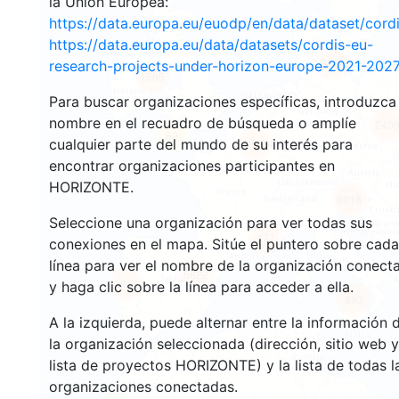
la Unión Europea:
https://data.europa.eu/euodp/en/data/dataset/cor
https://data.europa.eu/data/datasets/cordis-eu-
3558
research-projects-under-horizon-europe-2021-2027
1565
Para buscar organizaciones específicas, introduzca
nombre en el recuadro de búsqueda o amplíe
240
69
cualquier parte del mundo de su interés para
18704
encontrar organizaciones participantes en
HORIZONTE.
8918
Seleccione una organización para ver todas sus
477
conexiones en el mapa. Sitúe el puntero sobre cada
línea para ver el nombre de la organización conect
5822
1818
y haga clic sobre la línea para acceder a ella.
893
A la izquierda, puede alternar entre la información 
la organización seleccionada (dirección, sitio web y
lista de proyectos HORIZONTE) y la lista de todas l
organizaciones conectadas.