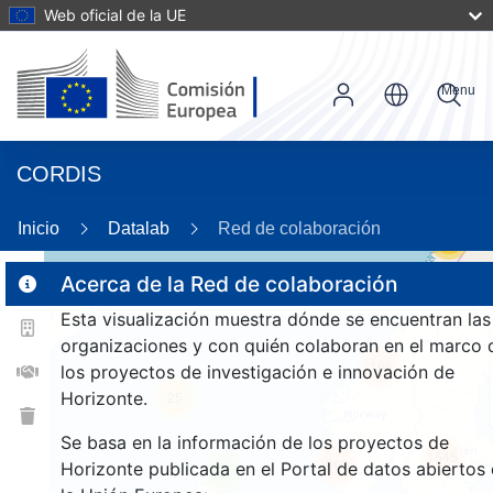
Web oficial de la UE
Menu
CORDIS
Inicio
Datalab
Red de colaboración
55
Acerca de la Red de colaboración
Esta visualización muestra dónde se encuentran las
2
organizaciones y con quién colaboran en el marco 
166
los proyectos de investigación e innovación de
Horizonte.
25
Se basa en la información de los proyectos de
1545
263
Horizonte publicada en el Portal de datos abiertos
9