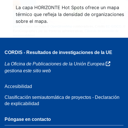
160
La capa HORIZONTE Hot Spots ofrece un mapa
7
térmico que refleja la densidad de organizaciones
sobre el mapa.
Leaflet
| Datos del mapa ©
OpenStreetMap
colaboradores, Crédito
EC-GISCO
, ©
EuroGeographics por las fronteras administrativas,
Cláusula de exención de
responsabilidad
CORDIS - Resultados de investigaciones de la UE
La Oficina de Publicaciones de la Unión Europea
gestiona este sitio web
Accesibilidad
Clasificación semiautomática de proyectos - Declaración
de explicabilidad
Póngase en contacto