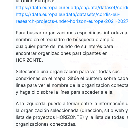
la Unión Europea:
2936
https://data.europa.eu/euodp/en/data/dataset/cor
https://data.europa.eu/data/datasets/cordis-eu-
research-projects-under-horizon-europe-2021-2027
1553
Para buscar organizaciones específicas, introduzca
nombre en el recuadro de búsqueda o amplíe
10063
cualquier parte del mundo de su interés para
12896
encontrar organizaciones participantes en
HORIZONTE.
6503
1351
Seleccione una organización para ver todas sus
conexiones en el mapa. Sitúe el puntero sobre cada
línea para ver el nombre de la organización conect
7778
y haga clic sobre la línea para acceder a ella.
829
A la izquierda, puede alternar entre la información 
13
la organización seleccionada (dirección, sitio web y
lista de proyectos HORIZONTE) y la lista de todas l
61
organizaciones conectadas.