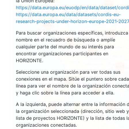
la Unión Europea:
4108
https://data.europa.eu/euodp/en/data/dataset/cor
https://data.europa.eu/data/datasets/cordis-eu-
research-projects-under-horizon-europe-2021-2027
1409
Para buscar organizaciones específicas, introduzca
2563
nombre en el recuadro de búsqueda o amplíe
5604
cualquier parte del mundo de su interés para
16122
encontrar organizaciones participantes en
HORIZONTE.
6647
Seleccione una organización para ver todas sus
conexiones en el mapa. Sitúe el puntero sobre cada
4655
línea para ver el nombre de la organización conect
31
3391
y haga clic sobre la línea para acceder a ella.
A la izquierda, puede alternar entre la información 
411
556
11
la organización seleccionada (dirección, sitio web y
lista de proyectos HORIZONTE) y la lista de todas l
organizaciones conectadas.