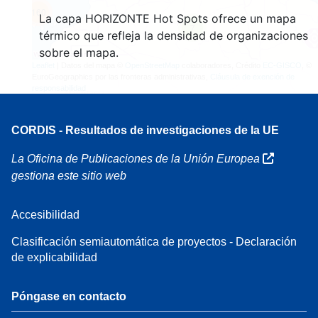
160
La capa HORIZONTE Hot Spots ofrece un mapa
7
térmico que refleja la densidad de organizaciones
sobre el mapa.
Leaflet
| Datos del mapa ©
OpenStreetMap
colaboradores, Crédito
EC-GISCO
, ©
EuroGeographics por las fronteras administrativas,
Cláusula de exención de
responsabilidad
CORDIS - Resultados de investigaciones de la UE
La Oficina de Publicaciones de la Unión Europea
gestiona este sitio web
Accesibilidad
Clasificación semiautomática de proyectos - Declaración
de explicabilidad
Póngase en contacto