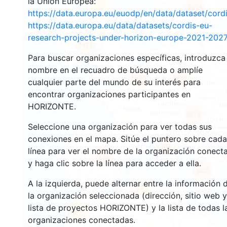
la Unión Europea:
3473
86
https://data.europa.eu/euodp/en/data/dataset/cor
https://data.europa.eu/data/datasets/cordis-eu-
research-projects-under-horizon-europe-2021-2027
1471
Para buscar organizaciones específicas, introduzca
nombre en el recuadro de búsqueda o amplíe
5699
15070
cualquier parte del mundo de su interés para
encontrar organizaciones participantes en
HORIZONTE.
9214
Seleccione una organización para ver todas sus
conexiones en el mapa. Sitúe el puntero sobre cada
202
línea para ver el nombre de la organización conect
7536
y haga clic sobre la línea para acceder a ella.
822
A la izquierda, puede alternar entre la información 
13
la organización seleccionada (dirección, sitio web y
lista de proyectos HORIZONTE) y la lista de todas l
58
organizaciones conectadas.