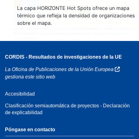
160
La capa HORIZONTE Hot Spots ofrece un mapa
7
térmico que refleja la densidad de organizaciones
sobre el mapa.
Leaflet
| Datos del mapa ©
OpenStreetMap
colaboradores, Crédito
EC-GISCO
, ©
EuroGeographics por las fronteras administrativas,
Cláusula de exención de
responsabilidad
CORDIS - Resultados de investigaciones de la UE
La Oficina de Publicaciones de la Unión Europea
gestiona este sitio web
Accesibilidad
Clasificación semiautomática de proyectos - Declaración
de explicabilidad
Póngase en contacto