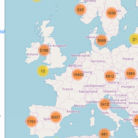
242
1636
disH2020projects
.
21
2689
2196
12
1884
19403
5812
3412
a
6007
3
1761
a
481