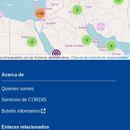
5
1168
9
4
9
EuroGeographics por las fronteras administrativas,
Cláusula de exención de responsabilidad
Acerca de
3
Quienes somos
54
Servicios de CORDIS
Boletín informativo
3
Enlaces relacionados