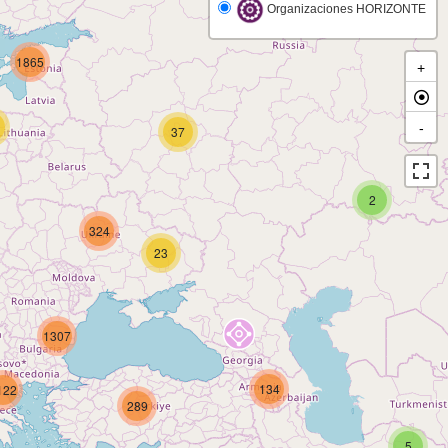
Organizaciones HORIZONTE
1865
+
-
37
2
324
23
1307
134
122
289
5