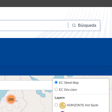
squeda
Búsqueda
20
EC Street Map
EC Gris claro
Layers
286
HORIZONTE Hot Spots