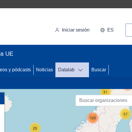
Bú
Iniciar sesión
ES
la UE
eos y pódcasts
Noticias
Datalab
Buscar
122
31
57
120
25