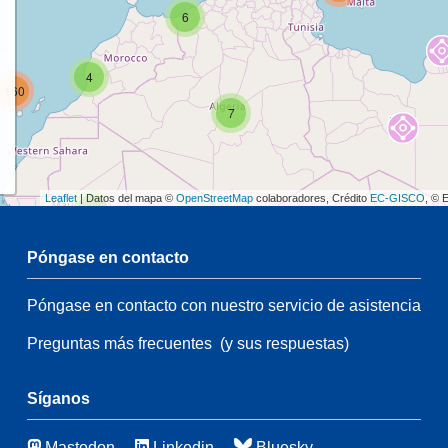
6
4
160
7
Leaflet
| Datos del mapa ©
OpenStreetMap
colaboradores, Crédito
EC-GISCO
, © 
2
Póngase en contacto
54
Póngase en contacto con nuestro servicio de asistencia
2
105
Preguntas más frecuentes
(y sus respuestas)
54
66
3
Síganos
49
Mastodon
Linkedin
Bluesky