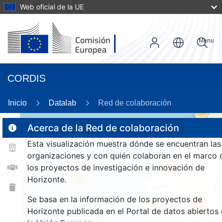
Web oficial de la UE
Menu
CORDIS
Inicio
Datalab
Red de colaboración
55
Acerca de la Red de colaboración
Esta visualización muestra dónde se encuentran las
2
organizaciones y con quién colaboran en el marco 
166
los proyectos de investigación e innovación de
Horizonte.
25
Se basa en la información de los proyectos de
1545
263
Horizonte publicada en el Portal de datos abiertos
9