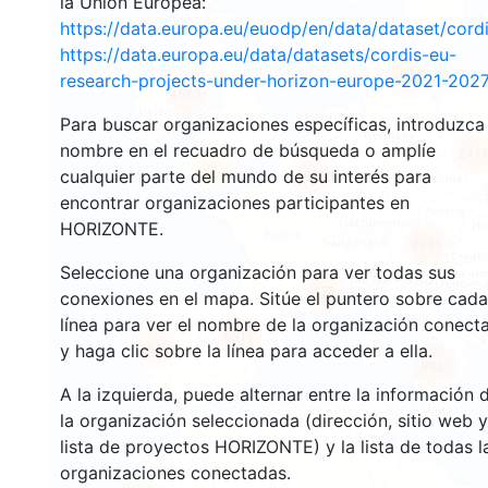
la Unión Europea:
https://data.europa.eu/euodp/en/data/dataset/cor
https://data.europa.eu/data/datasets/cordis-eu-
3545
research-projects-under-horizon-europe-2021-2027
1563
Para buscar organizaciones específicas, introduzca
nombre en el recuadro de búsqueda o amplíe
241
69
cualquier parte del mundo de su interés para
18703
encontrar organizaciones participantes en
HORIZONTE.
8935
Seleccione una organización para ver todas sus
472
conexiones en el mapa. Sitúe el puntero sobre cada
línea para ver el nombre de la organización conect
5817
1816
y haga clic sobre la línea para acceder a ella.
893
A la izquierda, puede alternar entre la información 
la organización seleccionada (dirección, sitio web y
lista de proyectos HORIZONTE) y la lista de todas l
organizaciones conectadas.