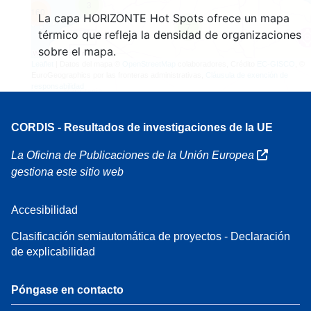
3
160
La capa HORIZONTE Hot Spots ofrece un mapa
7
térmico que refleja la densidad de organizaciones
sobre el mapa.
Leaflet
| Datos del mapa ©
OpenStreetMap
colaboradores, Crédito
EC-GISCO
, ©
EuroGeographics por las fronteras administrativas,
Cláusula de exención de
responsabilidad
CORDIS - Resultados de investigaciones de la UE
La Oficina de Publicaciones de la Unión Europea
gestiona este sitio web
Accesibilidad
Clasificación semiautomática de proyectos - Declaración
de explicabilidad
Póngase en contacto