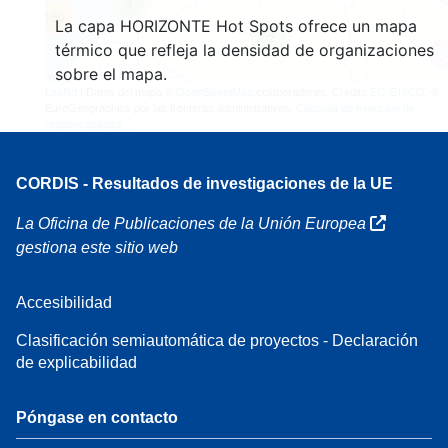
4
160
La capa HORIZONTE Hot Spots ofrece un mapa
7
térmico que refleja la densidad de organizaciones
sobre el mapa.
Leaflet
| Datos del mapa ©
OpenStreetMap
colaboradores, Crédito
EC-GISCO
, ©
EuroGeographics por las fronteras administrativas,
Cláusula de exención de
responsabilidad
CORDIS - Resultados de investigaciones de la UE
La Oficina de Publicaciones de la Unión Europea
gestiona este sitio web
Accesibilidad
Clasificación semiautomática de proyectos - Declaración
de explicabilidad
Póngase en contacto