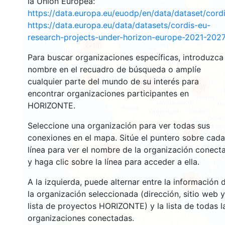
la Unión Europea:
https://data.europa.eu/euodp/en/data/dataset/cor
https://data.europa.eu/data/datasets/cordis-eu-
2658
research-projects-under-horizon-europe-2021-2027
2213
Para buscar organizaciones específicas, introduzca
nombre en el recuadro de búsqueda o amplíe
12
cualquier parte del mundo de su interés para
19390
5797
encontrar organizaciones participantes en
HORIZONTE.
Seleccione una organización para ver todas sus
3409
conexiones en el mapa. Sitúe el puntero sobre cada
línea para ver el nombre de la organización conect
6008
1770
y haga clic sobre la línea para acceder a ella.
A la izquierda, puede alternar entre la información 
481
la organización seleccionada (dirección, sitio web y
3
lista de proyectos HORIZONTE) y la lista de todas l
organizaciones conectadas.