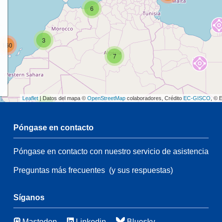
6
3
160
7
Leaflet
| Datos del mapa ©
OpenStreetMap
colaboradores, Crédito
EC-GISCO
, © 
2
Póngase en contacto
54
Póngase en contacto con nuestro servicio de asistencia
2
107
Preguntas más frecuentes
(y sus respuestas)
54
65
3
Síganos
48
Mastodon
Linkedin
Bluesky