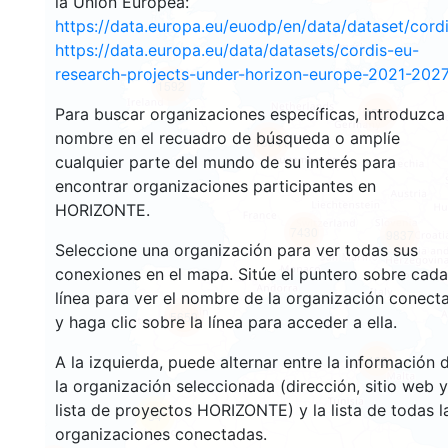
la Unión Europea:
https://data.europa.eu/euodp/en/data/dataset/cor
https://data.europa.eu/data/datasets/cordis-eu-
research-projects-under-horizon-europe-2021-2027
1592
Para buscar organizaciones específicas, introduzca
4522
nombre en el recuadro de búsqueda o amplíe
13041
cualquier parte del mundo de su interés para
encontrar organizaciones participantes en
HORIZONTE.
7430
9837
Seleccione una organización para ver todas sus
conexiones en el mapa. Sitúe el puntero sobre cada
línea para ver el nombre de la organización conect
5659
y haga clic sobre la línea para acceder a ella.
A la izquierda, puede alternar entre la información 
469
la organización seleccionada (dirección, sitio web y
lista de proyectos HORIZONTE) y la lista de todas l
54
organizaciones conectadas.