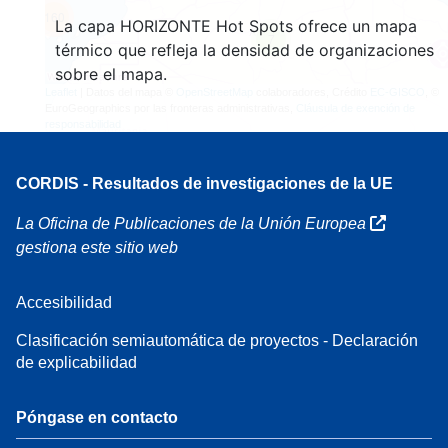
160
La capa HORIZONTE Hot Spots ofrece un mapa
7
térmico que refleja la densidad de organizaciones
sobre el mapa.
Leaflet
| Datos del mapa ©
OpenStreetMap
colaboradores, Crédito
EC-GISCO
, ©
EuroGeographics por las fronteras administrativas,
Cláusula de exención de
responsabilidad
CORDIS - Resultados de investigaciones de la UE
La Oficina de Publicaciones de la Unión Europea
gestiona este sitio web
Accesibilidad
Clasificación semiautomática de proyectos - Declaración
de explicabilidad
Póngase en contacto