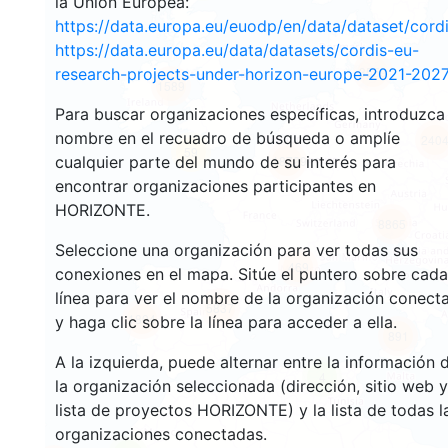
la Unión Europea:
https://data.europa.eu/euodp/en/data/dataset/cor
https://data.europa.eu/data/datasets/cordis-eu-
3559
research-projects-under-horizon-europe-2021-2027
1589
Para buscar organizaciones específicas, introduzca
nombre en el recuadro de búsqueda o amplíe
240
59
cualquier parte del mundo de su interés para
18729
encontrar organizaciones participantes en
HORIZONTE.
8865
Seleccione una organización para ver todas sus
469
conexiones en el mapa. Sitúe el puntero sobre cada
línea para ver el nombre de la organización conect
5837
1804
y haga clic sobre la línea para acceder a ella.
891
A la izquierda, puede alternar entre la información 
4
la organización seleccionada (dirección, sitio web y
lista de proyectos HORIZONTE) y la lista de todas l
organizaciones conectadas.