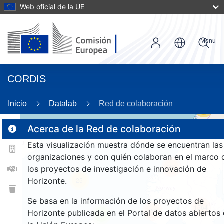
Web oficial de la UE
Menu
CORDIS
Inicio
Datalab
Red de colaboración
56
Acerca de la Red de colaboración
Esta visualización muestra dónde se encuentran las
2
organizaciones y con quién colaboran en el marco 
161
los proyectos de investigación e innovación de
Horizonte.
25
Se basa en la información de los proyectos de
1564
256
Horizonte publicada en el Portal de datos abiertos
9