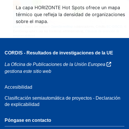
3
160
La capa HORIZONTE Hot Spots ofrece un mapa
7
térmico que refleja la densidad de organizaciones
sobre el mapa.
Leaflet
| Datos del mapa ©
OpenStreetMap
colaboradores, Crédito
EC-GISCO
, ©
EuroGeographics por las fronteras administrativas,
Cláusula de exención de
responsabilidad
CORDIS - Resultados de investigaciones de la UE
La Oficina de Publicaciones de la Unión Europea
gestiona este sitio web
Accesibilidad
Clasificación semiautomática de proyectos - Declaración
de explicabilidad
Póngase en contacto