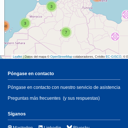
3
3
160
7
Leaflet
| Datos del mapa ©
OpenStreetMap
colaboradores, Crédito
EC-GISCO
, © 
2
Póngase en contacto
54
Póngase en contacto con nuestro servicio de asistencia
2
108
Preguntas más frecuentes
(y sus respuestas)
54
66
3
Síganos
46
Mastodon
Linkedin
Bluesky