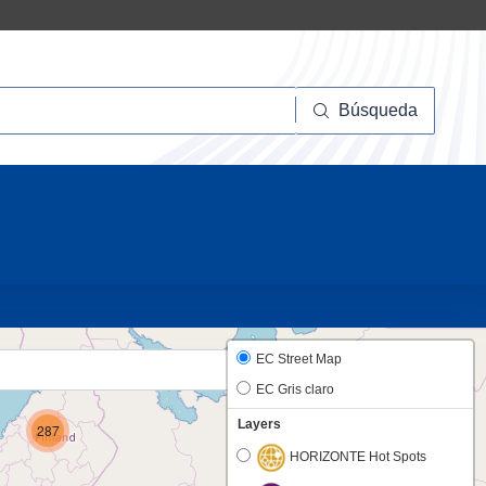
squeda
Búsqueda
20
EC Street Map
EC Gris claro
Layers
287
HORIZONTE Hot Spots