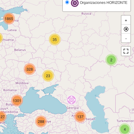
Organizaciones HORIZONTE
1865
+
-
35
2
328
23
1301
127
137
288
4