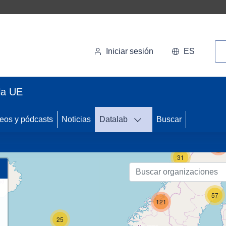
Bú
Iniciar sesión
ES
la UE
eos y pódcasts
Noticias
Datalab
Buscar
122
31
57
121
25