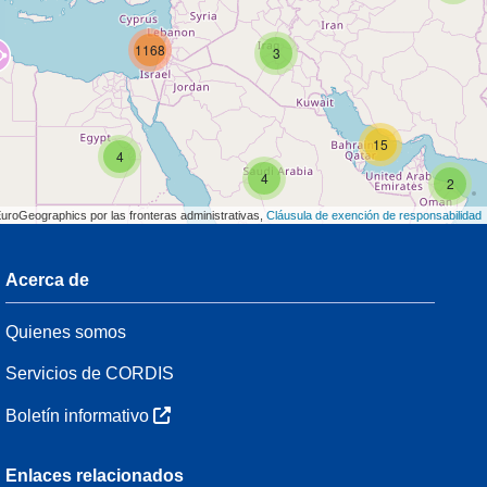
1168
3
15
4
4
2
EuroGeographics por las fronteras administrativas,
Cláusula de exención de responsabilidad
Acerca de
3
Quienes somos
7
48
Servicios de CORDIS
Boletín informativo
3
Enlaces relacionados