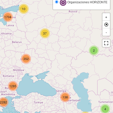
Organizaciones HORIZONTE
10
1704
+
-
37
2
352
1285
138
2282
4