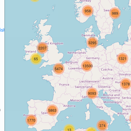
958
989
disH2020projects
.
3295
2207
1321
65
13500
5474
1378
9093
a
5863
1770
a
374
13