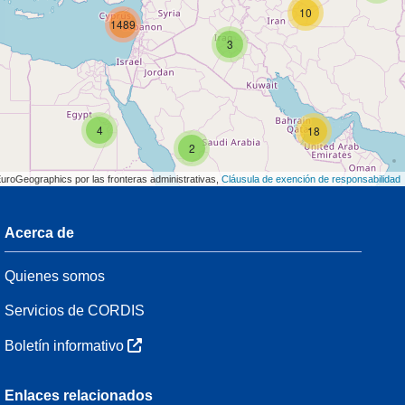
10
1489
3
4
18
2
EuroGeographics por las fronteras administrativas,
Cláusula de exención de responsabilidad
Acerca de
3
Quienes somos
54
Servicios de CORDIS
Boletín informativo
3
Enlaces relacionados