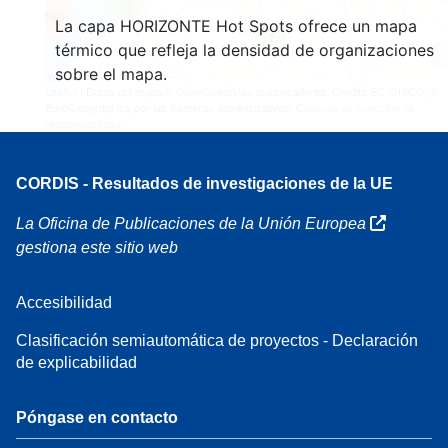
3
160
La capa HORIZONTE Hot Spots ofrece un mapa
7
térmico que refleja la densidad de organizaciones
sobre el mapa.
Leaflet
| Datos del mapa ©
OpenStreetMap
colaboradores, Crédito
EC-GISCO
, ©
EuroGeographics por las fronteras administrativas,
Cláusula de exención de
responsabilidad
CORDIS - Resultados de investigaciones de la UE
La Oficina de Publicaciones de la Unión Europea
gestiona este sitio web
Accesibilidad
Clasificación semiautomática de proyectos - Declaración
de explicabilidad
Póngase en contacto