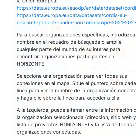
la Unión Europea:
https://data.europa.eu/euodp/en/data/dataset/cor
https://data.europa.eu/data/datasets/cordis-eu-
2676
research-projects-under-horizon-europe-2021-2027
2202
Para buscar organizaciones específicas, introduzca
nombre en el recuadro de búsqueda o amplíe
12
cualquier parte del mundo de su interés para
19380
5806
encontrar organizaciones participantes en
HORIZONTE.
Seleccione una organización para ver todas sus
3405
conexiones en el mapa. Sitúe el puntero sobre cada
línea para ver el nombre de la organización conect
6024
y haga clic sobre la línea para acceder a ella.
1755
A la izquierda, puede alternar entre la información 
481
la organización seleccionada (dirección, sitio web y
3
lista de proyectos HORIZONTE) y la lista de todas l
organizaciones conectadas.